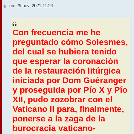
M
lun. 29 nov. 2021 11:24
r
e
s
s
a
Con frecuencia me he
g
e
preguntado cómo Solesmes,
del cual se hubiera tenido
que esperar la coronación
de la restauración litúrgica
iniciada por Dom Guéranger
y proseguida por Pío X y Pío
XII, pudo zozobrar con el
Vaticano II para, finalmente,
ponerse a la zaga de la
burocracia vaticano-