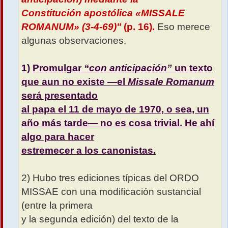
Constitución apostólica «MISSALE
ROMANUM» (3-4-69)"
(p. 16).
Eso merece
algunas observaciones.
1)
Promulgar
“con anticipación”
un texto
que aun no existe —el
Missale Romanum
será presentado
al papa el 11 de mayo de 1970, o sea, un
año más tarde— no es cosa trivial. He ahí
algo para hacer
estremecer a los canonistas.
2) Hubo tres ediciones típicas del ORDO
MISSAE con una modificación sustancial
(entre la primera
y la segunda edición) del texto de la