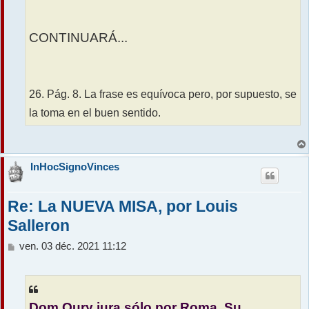
CONTINUARÁ...
26. Pág. 8. La frase es equívoca pero, por supuesto, se
la toma en el buen sentido.
InHocSignoVinces
Re: La NUEVA MISA, por Louis
Salleron
M
ven. 03 déc. 2021 11:12
e
s
s
a
Dom Oury jura sólo por Roma. Su
g