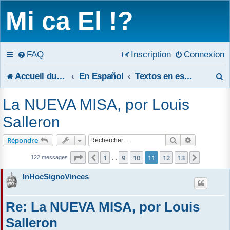
Mi ca El !?
FAQ
Inscription
Connexion
R
Accueil du forum
En Español
Textos en español
e
La NUEVA MISA, por Louis
c
Salleron
h
Rechercher
Recherche 
Répondre
e
Page
11
sur
13
1
9
10
11
12
13
Précédent
Suivant
122 messages
…
r
InHocSignoVinces
c
Re: La NUEVA MISA, por Louis
h
Salleron
e