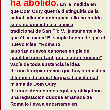
ha abolido.
En la medida en
que Dom Oury querría distinguirla de la
actual inflación anárquica, ello no podría
ser sino uniéndola a la misa
tradicional de San Pío V, ¡justamente a lo
que él se niega! El simple hecho de que el
nuevo Misal “Romano”
autoriza nuevos cánones en pie de
igualdad con el antiguo “canon romano”,
vacía de toda sustancia la idea
de una liturgia romana que hoy subsistiría
diferente de otras liturgias. La voluntad
misma de Dom Oury
de considerar como regular y obligatoria
una legislación dudosa emanada de
Roma lo lleva a encerrarse en