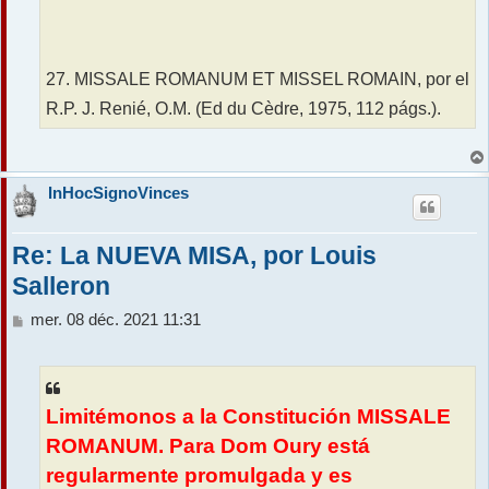
27. MISSALE ROMANUM ET MISSEL ROMAIN, por el
R.P. J. Renié, O.M. (Ed du Cèdre, 1975, 112 págs.).
InHocSignoVinces
Re: La NUEVA MISA, por Louis
Salleron
M
mer. 08 déc. 2021 11:31
e
s
s
a
Limitémonos a la Constitución MISSALE
g
e
ROMANUM. Para Dom Oury está
regularmente promulgada y es