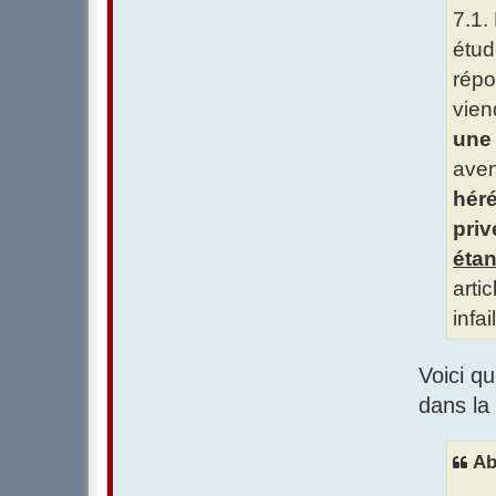
7.1.
étud
répo
vien
une 
aven
héré
priv
étan
arti
infa
Voici q
dans la 
Ab