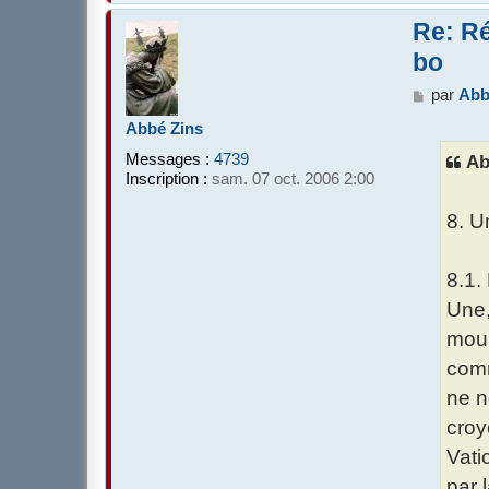
Re: Ré
bo
M
par
Abb
e
Abbé Zins
s
s
Messages :
4739
Ab
a
Inscription :
sam. 07 oct. 2006 2:00
g
e
8. U
8.1.
Une,
mour
comm
ne n
croy
Vati
par 