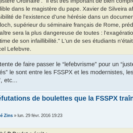
istère Ordinaire'." Il est très important de bien compr
illible dans le magistère du pape. Xavier de Silveira 
ibilité de l'existence d'une hérésie dans un document p
loch, supérieur du séminaire français de Rome, prédit
aître sera la plus dangereuse de toutes : l'exagérati
gitime de son infaillibilité." L'un de ses étudiants n'ét
el Lefebvre.
 tente de faire passer le “lefebvrisme” pour un “ju
lliés” le sont entre les FSSPX et les modernistes, l
, etc...
futations de boulettes que la FSSPX tra
é Zins
»
lun. 29 févr. 2016 19:23