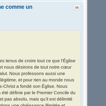
a
u
îne comme un
t
tenus de croire tout ce que l'Église
 et nous désirons de tout notre cœur
e salut. Nous professons aussi une
légitime, et pour rien au monde nous
s-Christ a fondé son Église. Nous
e a été définie par le Premier Concile du
 pas absolu, mais qu'il est délimité
endons une obéissance illimitée et