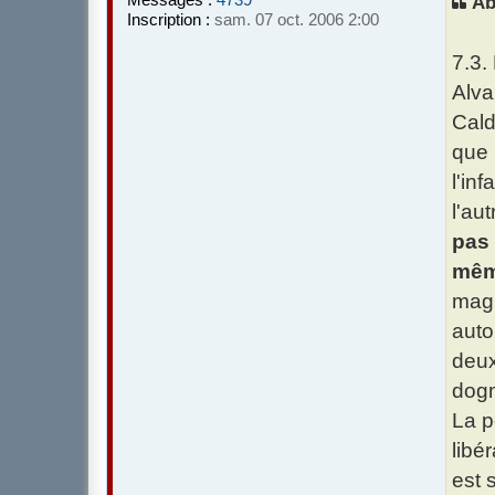
Ab
a
Inscription :
sam. 07 oct. 2006 2:00
g
e
7.3.
Alva
Cald
que 
l'inf
l'au
pas 
même
magi
auto
deux
dogm
La p
libé
est 