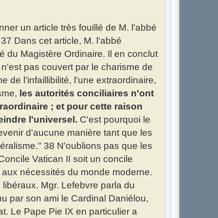
ner un article très fouillé de M. l'abbé
37 Dans cet article, M. l'abbé
té du Magistère Ordinaire. Il en conclut
e) n'est pas couvert par le charisme de
 de l'infaillibilité, l'une extraordinaire,
isme,
les autorités conciliaires n'ont
raordinaire ; et pour cette raison
indre l'universel.
C'est pourquoi le
 devenir d'aucune manière tant que les
ibéralisme." 38 N'oublions pas que les
oncile Vatican II soit un concile
ir aux nécessités du monde moderne.
es libéraux. Mgr. Lefebvre parla du
nnu par son ami le Cardinal Daniélou,
at. Le Pape Pie IX en particulier a