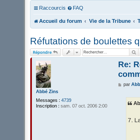
Raccourcis
FAQ
Accueil du forum
Vie de la Tribune
Réfutations de boulettes
R
Répondre
Re: R
comm
M
par
Abb
e
Abbé Zins
s
Messages :
4739
s
Ab
Inscription :
sam. 07 oct. 2006 2:00
a
g
e
7. L