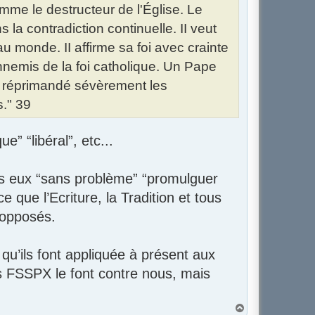
omme le destructeur de l'Église. Le
la contradiction continuelle. II veut
u monde. II affirme sa foi avec crainte
ennemis de la foi catholique. Un Pape
rs réprimandé sévèrement les
s." 39
e” “libéral”, etc...
rès eux “sans problème” “promulguer
e que l’Ecriture, la Tradition et tous
 opposés.
qu’ils font appliquée à présent aux
s FSSPX le font contre nous, mais
H