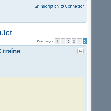
Inscription
Connexion
ulet
1
2
3
4
5
Précédent
45 messages
 traîne