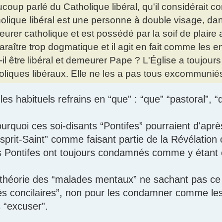
coup parlé du Catholique libéral, qu'il considérait c
olique libéral est une personne à double visage, dans 
urer catholique et est possédé par la soif de plaire a
araître trop dogmatique et il agit en fait comme les 
-il être libéral et demeurer Pape ? L'Église a toujou
oliques libéraux. Elle ne les a pas tous excommunié
 les habituels refrains en “que” : “que” “pastoral”, “qu
ourquoi ces soi-disants “Pontifes” pourraient d'ap
sprit-Saint” comme faisant partie de la Révélation c
is Pontifes ont toujours condamnés comme y étant
a théorie des “malades mentaux” ne sachant pas ce 
tés concilaires”, non pour les condamner comme le
s “excuser”.