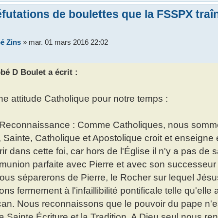
futations de boulettes que la FSSPX tra
é Zins
»
mar. 01 mars 2016 22:02
bé D Boulet a écrit :
ne attitude Catholique pour notre temps :
 Reconnaissance : Comme Catholiques, nous sommes 
 Sainte, Catholique et Apostolique croit et enseigne
ir dans cette foi, car hors de l'Église il n'y a pas d
union parfaite avec Pierre et avec son successeur 
ous séparerons de Pierre, le Rocher sur lequel Jésu
ons fermement à l'infaillibilité pontificale telle qu'ell
can. Nous reconnaissons que le pouvoir du pape n'est
la Sainte Écriture et la Tradition. A Dieu seul nous r