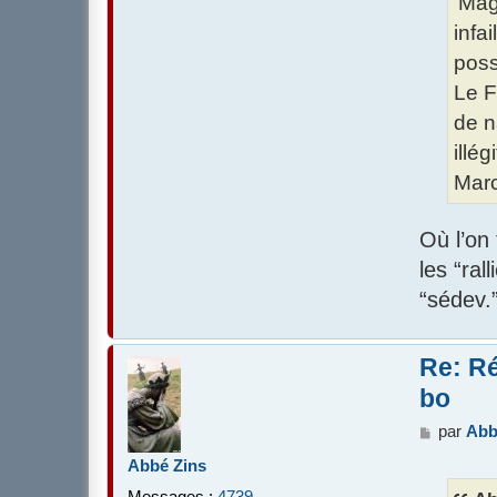
'Mag
infa
poss
Le F
de n
illé
Marc
Où l’on
les “ra
“sédev.”
Re: Ré
bo
M
par
Abb
e
Abbé Zins
s
s
Messages :
4739