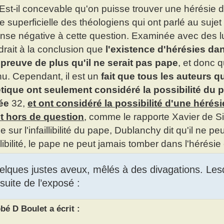
 Est-il concevable qu'on puisse trouver une hérési
e superficielle des théologiens qui ont parlé au suje
nse négative à cette question. Examinée avec des l
drait à la conclusion que
l'existence d'hérésies dan
preuve de plus qu'il ne serait pas pape
, et donc 
u. Cependant, il est un
fait que tous les auteurs qu
tique ont seulement considéré la possibilité du 
ée
32,
et ont considéré la possibilité d'une héré
t hors de question
, comme le rapporte Xavier de S
cle sur l'infaillibilité du pape, Dublanchy dit qu'il ne 
illibilité, le pape ne peut jamais tomber dans l'hérési
uelques justes aveux, mêlés à des divagations. Lesq
suite de l’exposé :
bé D Boulet a écrit :