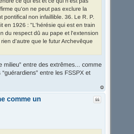
endre ce qui est et ce qui n'est pas
affirme qu'on ne peut pas exclure la
ontifical non infaillible. 36. Le R. P.
 en 1926 : "L'hérésie qui est en train
on du respect dû au pape et l'extension
ait rien d'autre que le futur Archevêque
ste milieu” entre des extrêmes... comme
es “guérardiens” entre les FSSPX et
H
a
u
îne comme un
t