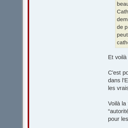
beau
Cath
deme
de p
peut
cath
Et voilà
C’est p
dans l’E
les vra
Voilà l
“autori
pour le