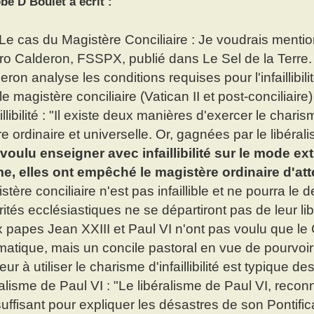
bé D Boulet a écrit :
 Le cas du Magistère Conciliaire : Je voudrais mention
ro Calderon, FSSPX, publié dans Le Sel de la Terre. 
eron analyse les conditions requises pour l'infaillibili
le magistère conciliaire (Vatican II et post-conciliair
aillibilité : "Il existe deux manières d'exercer le charisme
tre ordinaire et universelle. Or, gagnées par le libéral
voulu enseigner avec infaillibilité sur le mode ext
, elles ont empêché le magistère ordinaire d'atte
stère conciliaire n'est pas infaillible et ne pourra le
rités ecclésiastiques ne se départiront pas de leur l
 papes Jean XXIII et Paul VI n'ont pas voulu que le C
atique, mais un concile pastoral en vue de pourvo
eur à utiliser le charisme d'infaillibilité est typique d
ralisme de Paul VI : "Le libéralisme de Paul VI, reco
suffisant pour expliquer les désastres de son Pontific