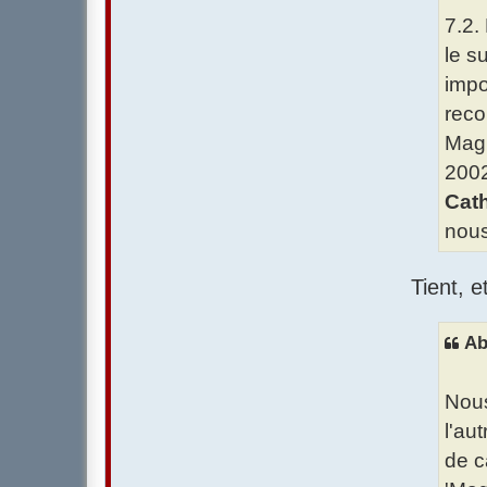
7.2. 
le s
impo
reco
Magi
2002
Cath
nous
Tient, 
Ab
Nous
l'au
de c