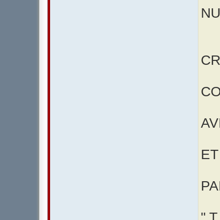
NU
CR
CO
AV
ET
PA
" T