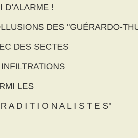
I D’ALARME !
LLUSIONS DES "GUÉRARDO-THU
EC DES SECTES
INFILTRATIONS
RMI
LES
 R A D I T I O N A L I S T E S"