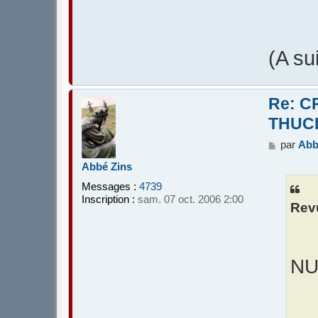
(A su
Re: C
THUCI
M
par
Abb
e
Abbé Zins
s
s
Messages :
4739
a
Inscription :
sam. 07 oct. 2006 2:00
Rev
g
e
NU