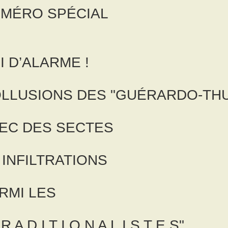
MÉRO SPÉCIAL
I D’ALARME !
LLUSIONS DES "GUÉRARDO-THU
EC DES SECTES
INFILTRATIONS
RMI
LES
 R A D I T I O N A L I S T E S"