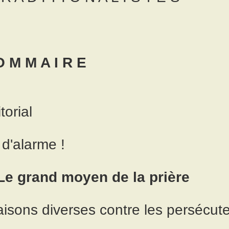
O M M A I R E
torial
 d'alarme !
 Le grand moyen de la prière
isons diverses contre les persécute