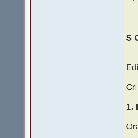
S 
Edi
Cri
1.
Ora