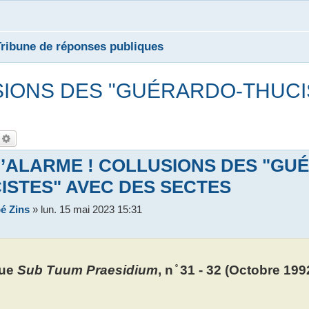
Tribune de réponses publiques
USIONS DES "GUÉRARDO-THUCI
echercher
Recherche avancée
D’ALARME ! COLLUSIONS DES "GU
ISTES" AVEC DES SECTES
é Zins
»
lun. 15 mai 2023 15:31
ue
Sub Tuum Praesidium
, n ̊ 31 - 32 (Octobre 199