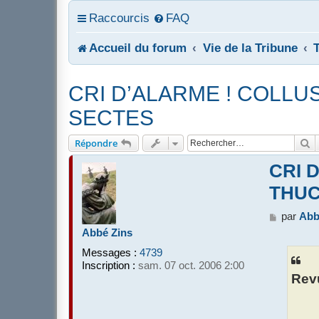
Raccourcis
FAQ
Accueil du forum
Vie de la Tribune
CRI D’ALARME ! COLL
SECTES
R
Répondre
CRI 
THUC
M
par
Abb
e
Abbé Zins
s
Messages :
4739
s
Inscription :
sam. 07 oct. 2006 2:00
a
Rev
g
e