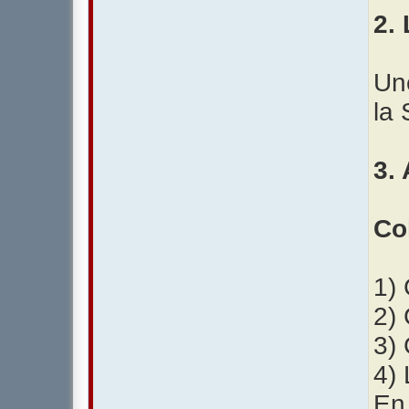
2. 
Un
la 
3. 
Co
1)
2)
3)
4) 
En