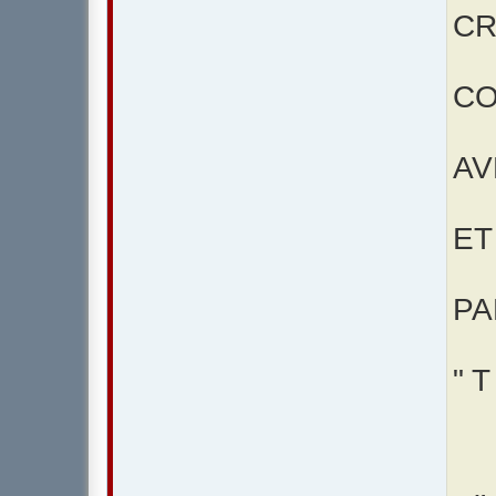
CR
CO
AV
ET
PA
" T