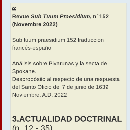
s
s
a
Revue
Sub Tuum Praesidium
, n ̊ 152
g
e
(Novembre 2022)
Sub tuum praesidium 152 traducción
francés-español
Análisis sobre Pivarunas y la secta de
Spokane.
Despropósito al respecto de una respuesta
del Santo Oficio del 7 de junio de 1639
Noviembre, A.D. 2022
3.ACTUALIDAD DOCTRINAL
(p. 12 - 35)