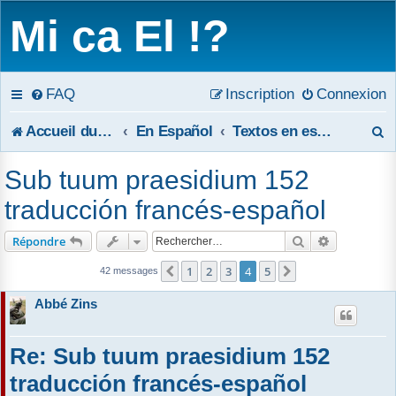
Mi ca El !?
FAQ
Inscription
Connexion
R
Accueil du forum
En Español
Textos en español
e
Sub tuum praesidium 152
c
traducción francés-español
h
Rechercher
Recherche 
Répondre
e
1
2
3
4
5
Précédent
Suivant
42 messages
r
Abbé Zins
c
Re: Sub tuum praesidium 152
h
traducción francés-español
e