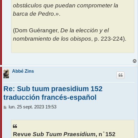
obstáculos que puedan comprometer la
barca de Pedro.»
.
(Dom Guéranger,
De la elección y el
nombramiento de los obispos
, p. 223-224).
Abbé Zins
Re: Sub tuum praesidium 152
traducción francés-español
M
lun. 25 sept. 2023 19:53
e
s
s
a
Revue
Sub Tuum Praesidium
, n ̊ 152
g