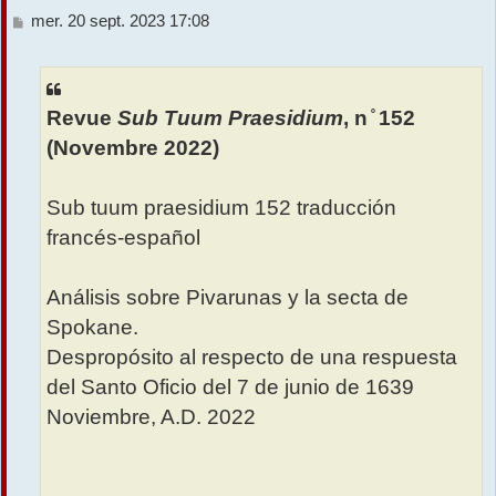
M
mer. 20 sept. 2023 17:08
r
e
s
s
a
Revue
Sub Tuum Praesidium
, n ̊ 152
g
e
(Novembre 2022)
Sub tuum praesidium 152 traducción
francés-español
Análisis sobre Pivarunas y la secta de
Spokane.
Despropósito al respecto de una respuesta
del Santo Oficio del 7 de junio de 1639
Noviembre, A.D. 2022