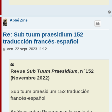
Abbé Zins
Re: Sub tuum praesidium 152
traducción francés-español
M
ven. 22 sept. 2023 11:12
e
s
s
a
Revue
Sub Tuum Praesidium
, n ̊ 152
g
e
(Novembre 2022)
Sub tuum praesidium 152 traducción
francés-español
Análisis sobre Pivarunas y la secta de