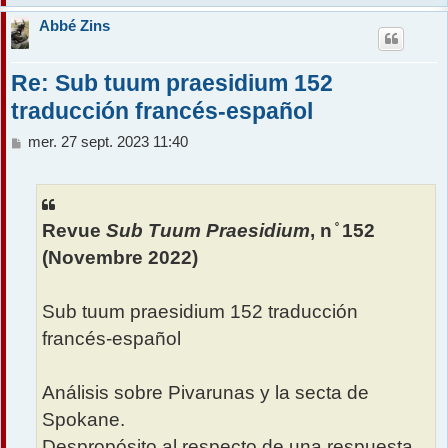
Abbé Zins
Re: Sub tuum praesidium 152
traducción francés-español
M
mer. 27 sept. 2023 11:40
e
s
s
a
Revue
Sub Tuum Praesidium
, n ̊ 152
g
e
(Novembre 2022)
Sub tuum praesidium 152 traducción
francés-español
Análisis sobre Pivarunas y la secta de
Spokane.
Despropósito al respecto de una respuesta