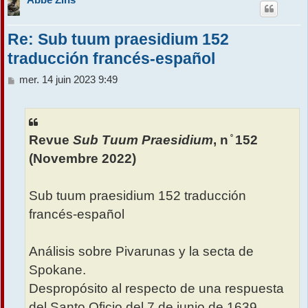
Re: Sub tuum praesidium 152
traducción francés-español
M
mer. 14 juin 2023 9:49
e
s
s
a
Revue
Sub Tuum Praesidium
, n ̊ 152
g
e
(Novembre 2022)
Sub tuum praesidium 152 traducción
francés-español
Análisis sobre Pivarunas y la secta de
Spokane.
Despropósito al respecto de una respuesta
del Santo Oficio del 7 de junio de 1639