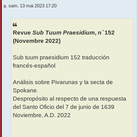
M
sam. 13 mai 2023 17:20
r
e
s
s
a
Revue
Sub Tuum Praesidium
, n ̊ 152
g
e
(Novembre 2022)
Sub tuum praesidium 152 traducción
francés-español
Análisis sobre Pivarunas y la secta de
Spokane.
Despropósito al respecto de una respuesta
del Santo Oficio del 7 de junio de 1639
Noviembre, A.D. 2022