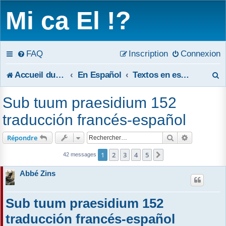
Mi ca El !?
FAQ
Inscription
Connexion
R
Accueil du forum
En Español
Textos en español
e
Sub tuum praesidium 152
c
traducción francés-español
h
Rechercher
Recherche 
Répondre
e
1
2
3
4
5
Suivant
42 messages
r
Abbé Zins
c
Sub tuum praesidium 152
h
traducción francés-español
e