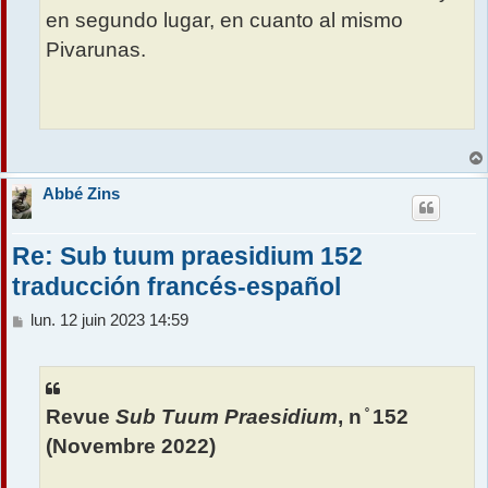
en segundo lugar, en cuanto al mismo
Pivarunas.
Abbé Zins
Re: Sub tuum praesidium 152
traducción francés-español
M
lun. 12 juin 2023 14:59
e
s
s
a
Revue
Sub Tuum Praesidium
, n ̊ 152
g
e
(Novembre 2022)