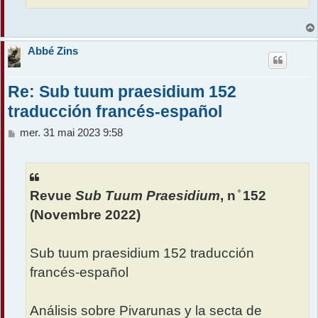
Abbé Zins
Re: Sub tuum praesidium 152
traducción francés-español
M
mer. 31 mai 2023 9:58
e
s
s
a
Revue
Sub Tuum Praesidium
, n ̊ 152
g
e
(Novembre 2022)
Sub tuum praesidium 152 traducción
francés-español
Análisis sobre Pivarunas y la secta de