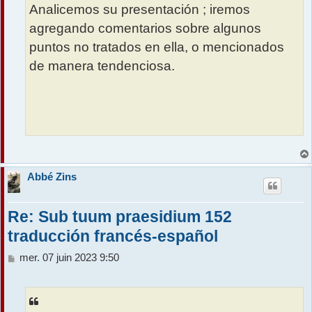
Analicemos su presentación ; iremos
agregando comentarios sobre algunos
puntos no tratados en ella, o mencionados
de manera tendenciosa.
Abbé Zins
Re: Sub tuum praesidium 152
traducción francés-español
M
mer. 07 juin 2023 9:50
e
s
s
a