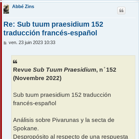
Abbé Zins
Re: Sub tuum praesidium 152
traducción francés-español
M
ven. 23 juin 2023 10:33
e
s
s
a
Revue
Sub Tuum Praesidium
, n ̊ 152
g
e
(Novembre 2022)
Sub tuum praesidium 152 traducción
francés-español
Análisis sobre Pivarunas y la secta de
Spokane.
Despropósito al respecto de una respuesta