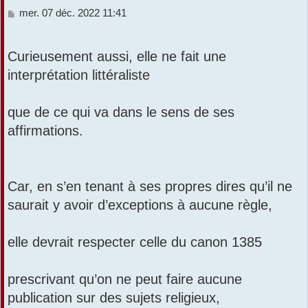
M
mer. 07 déc. 2022 11:41
r
e
s
s
Curieusement aussi, elle ne fait une
a
interprétation littéraliste
g
e
que de ce qui va dans le sens de ses
affirmations.
Car, en s’en tenant à ses propres dires qu’il ne
saurait y avoir d’exceptions à aucune règle,
elle devrait respecter celle du canon 1385
prescrivant qu’on ne peut faire aucune
publication sur des sujets religieux,