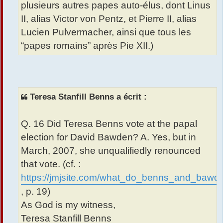
plusieurs autres papes auto-élus, dont Linus
II, alias Victor von Pentz, et Pierre II, alias
Lucien Pulvermacher, ainsi que tous les
“papes romains” après Pie XII.)
Teresa Stanfill Benns a écrit :
Q. 16 Did Teresa Benns vote at the papal
election for David Bawden? A. Yes, but in
March, 2007, she unqualifiedly renounced
that vote. (cf. :
https://jmjsite.com/what_do_benns_and_bawd
, p. 19)
As God is my witness,
Teresa Stanfill Benns