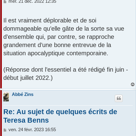
M
mer. 21 déc. 2022 12:35
e
s
s
Il est vraiment déplorable et de soi
a
dommageable qu’elle gâte de la sorte sa vue
g
e
d’ensemble qui, par contre, se rapproche
grandement d’une bonne entrevue de la
situation apocalyptique contemporaine.
(Réponse dont l’essentiel a été rédigé fin juin -
début juillet 2022.)
Abbé Zins
Re: Au sujet de quelques écrits de
Teresa Benns
M
ven. 24 févr. 2023 16:55
e