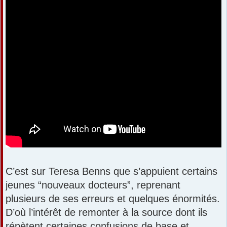
s
a
g
e
C’est sur Teresa Benns que s’appuient certains
jeunes “nouveaux docteurs”, reprenant
plusieurs de ses erreurs et quelques énormités.
D’où l’intérêt de remonter à la source dont ils
répètent certaines confusions de base et