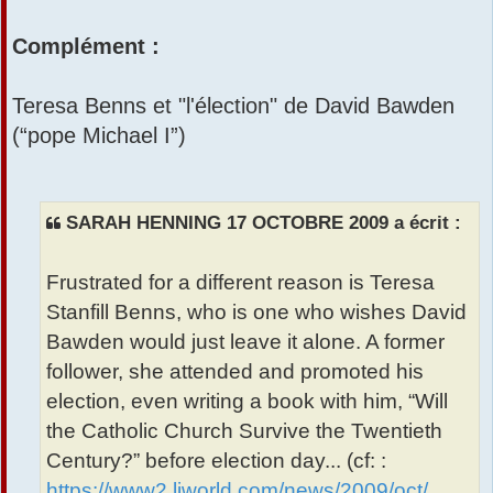
s
s
Complément :
a
g
e
Teresa Benns et "l'élection" de David Bawden
(“pope Michael I”)
SARAH HENNING 17 OCTOBRE 2009 a écrit :
Frustrated for a different reason is Teresa
Stanfill Benns, who is one who wishes David
Bawden would just leave it alone. A former
follower, she attended and promoted his
election, even writing a book with him, “Will
the Catholic Church Survive the Twentieth
Century?” before election day... (cf: :
https://www2.ljworld.com/news/2009/oct/ ...