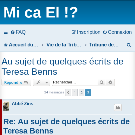
Mi ca El !?
FAQ
Inscription
Connexion
R
Accueil du forum
Vie de la Tribune
Tribune de réponses publiques
e
Au sujet de quelques écrits de
c
Teresa Benns
h
Rechercher
Recherche 
Répondre
e
1
2
3
Précédent
24 messages
r
Abbé Zins
c
Re: Au sujet de quelques écrits de
h
Teresa Benns
e