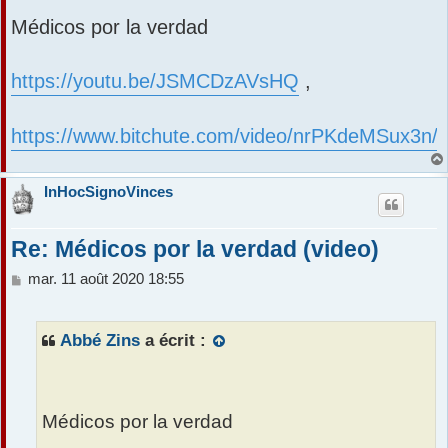
a
r
Médicos por la verdad
g
e
https://youtu.be/JSMCDzAVsHQ
,
https://www.bitchute.com/video/nrPKdeMSux3n/
InHocSignoVinces
Re: Médicos por la verdad (video)
M
mar. 11 août 2020 18:55
e
s
s
Abbé Zins
a écrit :
a
g
e
Médicos por la verdad