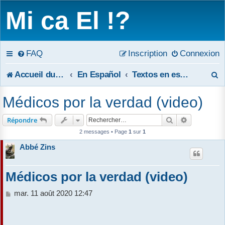
Mi ca El !?
FAQ
Inscription
Connexion
R
Accueil du forum
En Español
Textos en español
e
Médicos por la verdad (video)
c
Rechercher
Recherche 
Répondre
h
2 messages • Page
1
sur
1
e
Abbé Zins
r
Médicos por la verdad (video)
c
M
mar. 11 août 2020 12:47
h
e
s
e
s