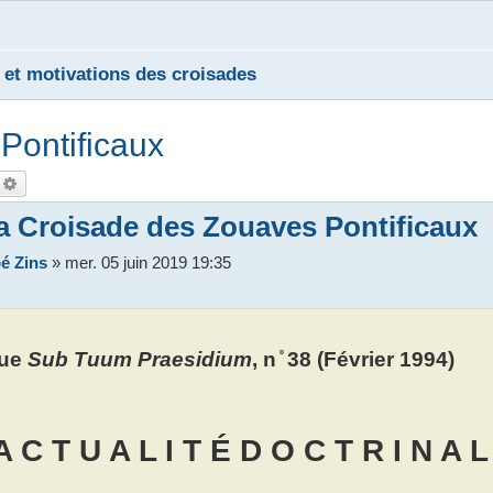
 et motivations des croisades
Pontificaux
echercher
Recherche avancée
a Croisade des Zouaves Pontificaux
é Zins
»
mer. 05 juin 2019 19:35
ue
Sub Tuum Praesidium
, n ̊ 38 (Février 1994)
A C T U A L I T É D O C T R I N A L