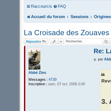
Raccourcis
FAQ
Accueil du forum
Sessions
Origines
La Croisade des Zouaves 
R
Répondre
Re: L
M
par
Abb
e
s
s
Abbé Zins
a
Messages :
4739
Rev
g
Inscription :
sam. 07 oct. 2006 2:00
e
3. 