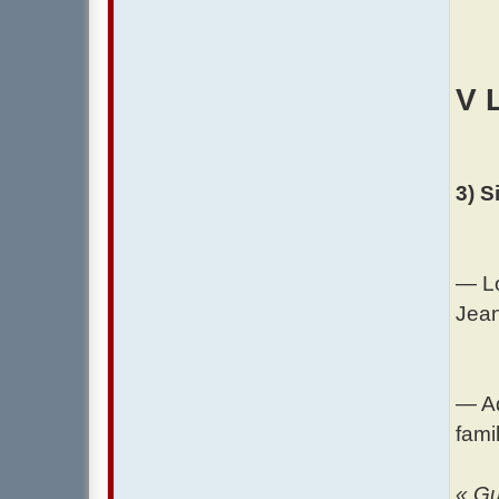
V 
3) S
— Lo
Jean
— Ad
fami
« Gu