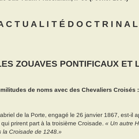
A C T U A L I T É D O C T R I N A L
LES ZOUAVES PONTIFICAUX ET 
imilitudes de noms avec des Chevaliers Croisés 
briel de la Porte, engagé le 26 janvier 1867, est-il
qui prirent part à la troisième Croisade.
« Un autre H
 la Croisade de 1248.»