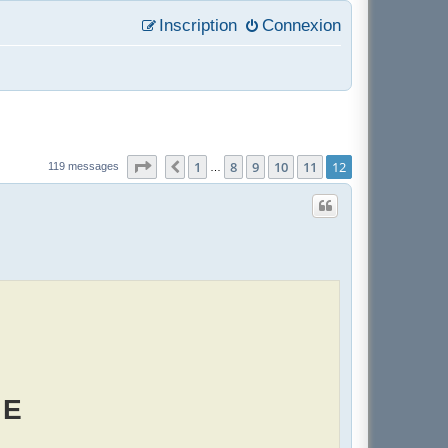
Inscription
Connexion
Page
12
sur
12
1
8
9
10
11
12
Précédent
119 messages
…
 E