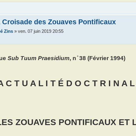
 Croisade des Zouaves Pontificaux
é Zins
»
ven. 07 juin 2019 20:55
ue
Sub Tuum Praesidium
, n ̊ 38 (Février 1994)
A C T U A L I T É D O C T R I N A L
LES ZOUAVES PONTIFICAUX ET 