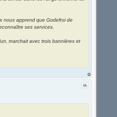
d'Aix nous apprend que Godefroi de
reconnaître ses services.
un, marchait avec trois bannières et
H
a
u
t