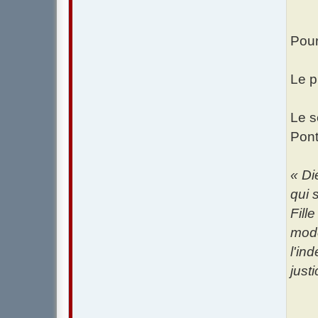
Pour
Le p
Le s
Pont
« Di
qui 
Fill
mode
l'in
justi