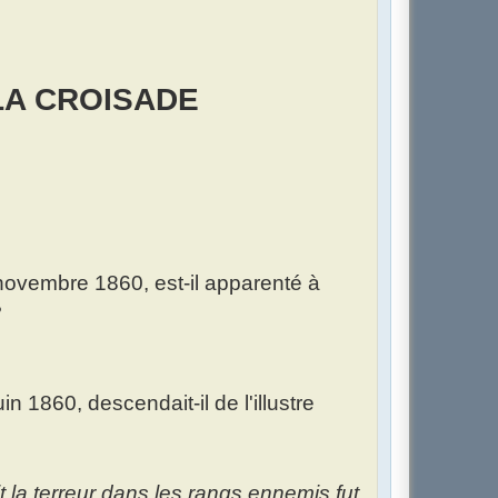
LA CROISADE
:
ovembre 1860, est-il apparenté à
?
1860, descendait-il de l'illustre
t la terreur dans les rangs ennemis fut