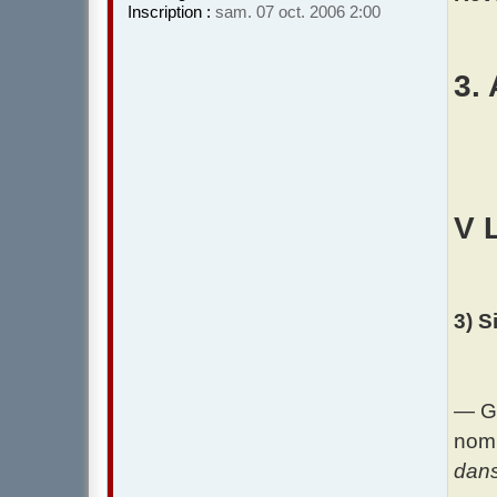
Inscription :
sam. 07 oct. 2006 2:00
e
3. 
V 
3) S
— Ga
nom 
dans