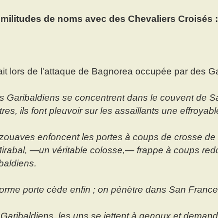
imilitudes de noms avec des Chevaliers Croisés 
ait lors de l'attaque de Bagnorea occupée par des G
s Garibaldiens se concentrent dans le couvent de S
tres, ils font pleuvoir sur les assaillants une effroyabl
zouaves enfoncent les portes à coups de crosse de 
irabal, —un véritable colosse,— frappe à coups red
baldiens.
orme porte cède enfin ; on pénètre dans San Frances
Garibaldiens, les uns se jettent à genoux et demandent