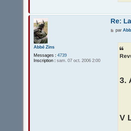
Re: La
M
par
Abb
e
s
s
Abbé Zins
a
Messages :
4739
Rev
g
Inscription :
sam. 07 oct. 2006 2:00
e
3. 
V 