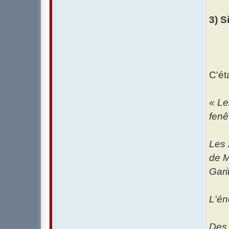
3) S
C'ét
« Le
fenê
Les 
de M
Gari
L'én
Des 