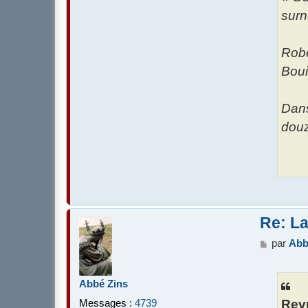
surn
Robe
Boui
Dans
douz
Re: La
M
par
Abb
e
s
s
Abbé Zins
a
Messages :
4739
Rev
g