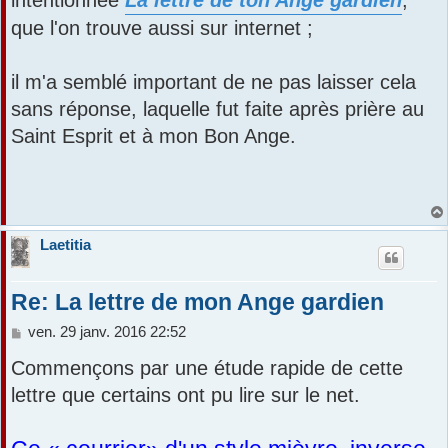
a
r
que l'on trouve aussi sur internet ;
g
e
il m'a semblé important de ne pas laisser cela
sans réponse, laquelle fut faite après prière au
Saint Esprit et à mon Bon Ange.
Laetitia
Re: La lettre de mon Ange gardien
M
ven. 29 janv. 2016 22:52
e
Commençons par une étude rapide de cette
s
s
lettre que certains ont pu lire sur le net.
a
g
e