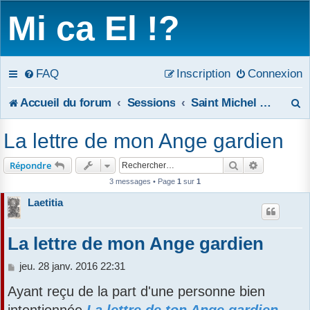
Mi ca El !?
FAQ
Inscription
Connexion
R
Accueil du forum
Sessions
Saint Michel et les anges de la Milice céleste
e
La lettre de mon Ange gardien
c
Rechercher
Recherche 
Répondre
h
3 messages • Page
1
sur
1
e
Laetitia
r
La lettre de mon Ange gardien
c
M
jeu. 28 janv. 2016 22:31
h
e
Ayant reçu de la part d'une personne bien
s
e
s
intentionnée
La lettre de ton Ange gardien
,