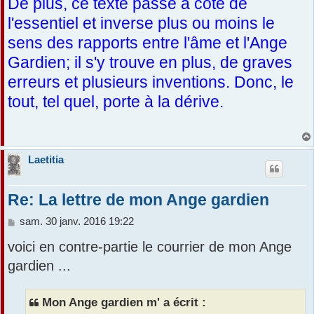
De plus, ce texte passe à côté de
l'essentiel et inverse plus ou moins le
sens des rapports entre l'âme et l'Ange
Gardien; il s'y trouve en plus, de graves
erreurs et plusieurs inventions. Donc, le
tout, tel quel, porte à la dérive.
Laetitia
Re: La lettre de mon Ange gardien
M
sam. 30 janv. 2016 19:22
e
voici en contre-partie le courrier de mon Ange
s
s
gardien ...
a
g
e
Mon Ange gardien m' a écrit :