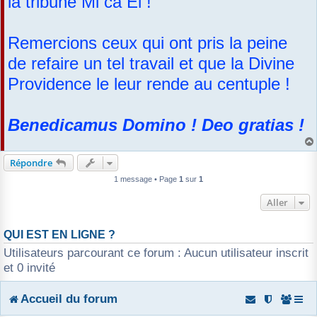
la tribune Mi ca El !
a
r
g
e
Remercions ceux qui ont pris la peine
de refaire un tel travail et que la Divine
Providence le leur rende au centuple !
Benedicamus Domino ! Deo gratias !
Répondre
1 message • Page
1
sur
1
Aller
QUI EST EN LIGNE ?
Utilisateurs parcourant ce forum : Aucun utilisateur inscrit
et 0 invité
Accueil du forum