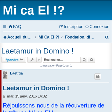
Mi ca El !?
FAQ
Inscription
Connexion
R
Accueil du forum
Mi Ca El ?!
Fondation, disparition et reconstruction partielle de la Tribune Mi ca El !?
e
Laetamur in Domino !
c
Rechercher
Recherche 
Répondre
h
1 message • Page
1
sur
1
e
Laetitia
r
Laetamur in Domino !
c
M
mar. 19 janv. 2016 14:32
h
e
Réjouissons-nous de la réouverture de
s
e
s