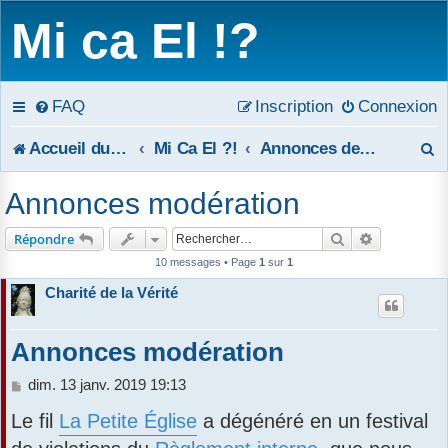
Mi ca El !?
FAQ
Inscription
Connexion
R
Accueil du forum
Mi Ca El ?!
Annonces de la modération
e
Annonces modération
c
Rechercher
Recherche 
Répondre
h
10 messages • Page
1
sur
1
e
Charité de la Vérité
r
Annonces modération
c
M
dim. 13 janv. 2019 19:13
h
e
Le fil
La Petite Église
a dégénéré en un festival
s
e
s