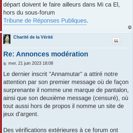
départ doivent le faire ailleurs dans Mi ca El,
hors du sous-forum
Tribune de Réponses Publiques
.
Charité de la Vérité
Re: Annonces modération
M
mer. 21 juin 2023 18:08
e
Le dernier inscrit "Annamutar" a attiré notre
s
s
attention par son premier message où de façon
a
surprenante il nomme une marque de pantalon,
g
e
ainsi que son deuxième message (censuré), où
tout aussi hors de propos il nomme un site de
jeux d'argent.
Des vérifications extérieures à ce forum ont