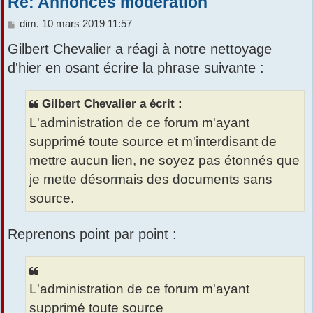
Re: Annonces modération
M
dim. 10 mars 2019 11:57
e
Gilbert Chevalier a réagi à notre nettoyage
s
s
d'hier en osant écrire la phrase suivante :
a
g
e
Gilbert Chevalier a écrit :
L'administration de ce forum m'ayant
supprimé toute source et m'interdisant de
mettre aucun lien, ne soyez pas étonnés que
je mette désormais des documents sans
source.
Reprenons point par point :
L'administration de ce forum m'ayant
supprimé toute source