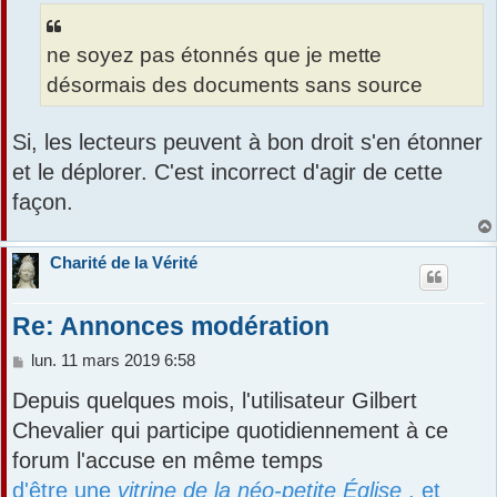
ne soyez pas étonnés que je mette
désormais des documents sans source
Si, les lecteurs peuvent à bon droit s'en étonner
et le déplorer. C'est incorrect d'agir de cette
façon.
Charité de la Vérité
Re: Annonces modération
M
lun. 11 mars 2019 6:58
e
Depuis quelques mois, l'utilisateur Gilbert
s
s
Chevalier qui participe quotidiennement à ce
a
forum l'accuse en même temps
g
e
d'être une
vitrine de la néo-petite Église
, et