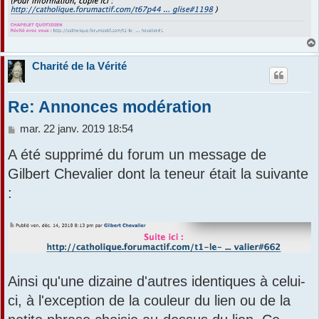
Charité de la Vérité
Re: Annonces modération
M
mar. 22 janv. 2019 18:54
e
A été supprimé du forum un message de
s
s
Gilbert Chevalier dont la teneur était la suivante
a
:
g
e
Ainsi qu'une dizaine d'autres identiques à celui-
ci, à l'exception de la couleur du lien ou de la