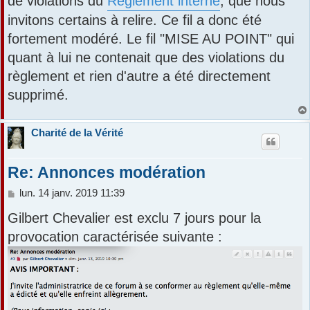
de violations du
Règlement interne
, que nous
a
r
g
invitons certains à relire. Ce fil a donc été
e
fortement modéré. Le fil "MISE AU POINT" qui
quant à lui ne contenait que des violations du
règlement et rien d'autre a été directement
supprimé.
Charité de la Vérité
Re: Annonces modération
M
lun. 14 janv. 2019 11:39
e
Gilbert Chevalier est exclu 7 jours pour la
s
s
provocation caractérisée suivante :
a
g
e