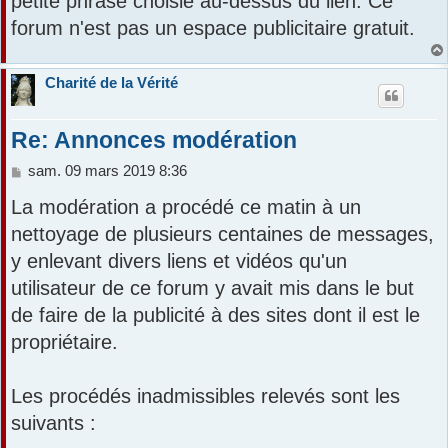
petite phrase choisie au-dessus du lien. Ce
forum n'est pas un espace publicitaire gratuit.
Charité de la Vérité
Re: Annonces modération
M
sam. 09 mars 2019 8:36
e
La modération a procédé ce matin à un
s
s
nettoyage de plusieurs centaines de messages,
a
y enlevant divers liens et vidéos qu'un
g
e
utilisateur de ce forum y avait mis dans le but
de faire de la publicité à des sites dont il est le
propriétaire.
Les procédés inadmissibles relevés sont les
suivants :