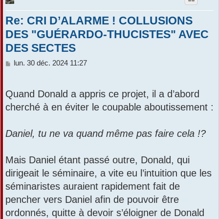
Re: CRI D’ALARME ! COLLUSIONS
DES "GUÉRARDO-THUCISTES" AVEC
DES SECTES
M
lun. 30 déc. 2024 11:27
e
s
s
Quand Donald a appris ce projet, il a d’abord
a
cherché à en éviter le coupable aboutissement :
g
e
Daniel, tu ne va quand même pas faire cela !?
Mais Daniel étant passé outre, Donald, qui
dirigeait le séminaire, a vite eu l’intuition que les
séminaristes auraient rapidement fait de
pencher vers Daniel afin de pouvoir être
ordonnés, quitte à devoir s’éloigner de Donald