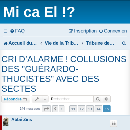
Mi ca El !?
FAQ
Inscription
Connexion
R
Accueil du forum
Vie de la Tribune
Tribune de réponses publiques
e
CRI D’ALARME ! COLLUSIONS
c
DES "GUÉRARDO-
h
THUCISTES" AVEC DES
e
SECTES
r
Rechercher
Recherche 
Répondre
c
Page
15
sur
15
1
11
12
13
14
15
Précédent
144 messages
…
h
Abbé Zins
e