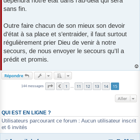
dépendra notre état dans l’au-delà qui sera
sans fin.
Outre faire chacun de son mieux son devoir
d’état à sa place et s’entraider, il faut surtout
régulièrement prier Dieu de venir à notre
secours, de nous envoyer le secours qu’Il a
prédit et promis.
Répondre
Page
15
sur
15
1
11
12
13
14
15
Précédent
144 messages
…
Aller
QUI EST EN LIGNE ?
Utilisateurs parcourant ce forum : Aucun utilisateur inscrit
et 6 invités