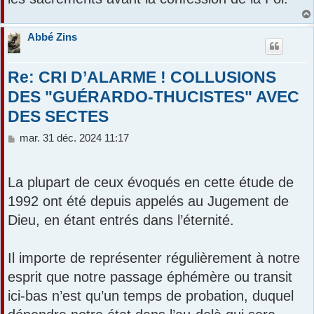
Abbé Zins
Re: CRI D’ALARME ! COLLUSIONS
DES "GUÉRARDO-THUCISTES" AVEC
DES SECTES
M
mar. 31 déc. 2024 11:17
e
s
s
La plupart de ceux évoqués en cette étude de
a
1992 ont été depuis appelés au Jugement de
g
e
Dieu, en étant entrés dans l’éternité.
Il importe de représenter régulièrement à notre
esprit que notre passage éphémère ou transit
ici-bas n’est qu’un temps de probation, duquel