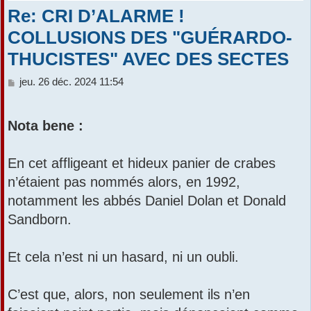
Re: CRI D’ALARME !
r
COLLUSIONS DES "GUÉRARDO-
THUCISTES" AVEC DES SECTES
M
jeu. 26 déc. 2024 11:54
e
s
s
Nota bene :
a
g
e
En cet affligeant et hideux panier de crabes
n’étaient pas nommés alors, en 1992,
notamment les abbés Daniel Dolan et Donald
Sandborn.
Et cela n’est ni un hasard, ni un oubli.
C’est que, alors, non seulement ils n’en