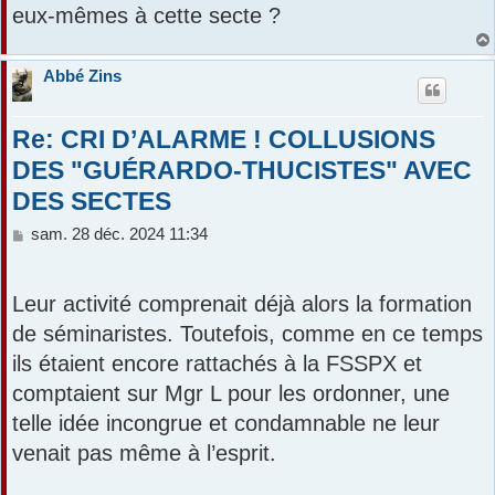
eux-mêmes à cette secte ?
Abbé Zins
Re: CRI D’ALARME ! COLLUSIONS
DES "GUÉRARDO-THUCISTES" AVEC
DES SECTES
M
sam. 28 déc. 2024 11:34
e
s
s
Leur activité comprenait déjà alors la formation
a
de séminaristes. Toutefois, comme en ce temps
g
e
ils étaient encore rattachés à la FSSPX et
comptaient sur Mgr L pour les ordonner, une
telle idée incongrue et condamnable ne leur
venait pas même à l’esprit.