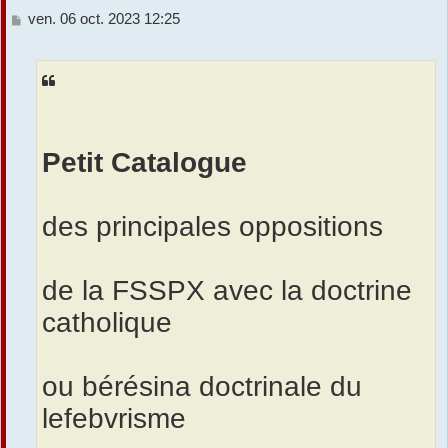
M
ven. 06 oct. 2023 12:25
r
e
s
s
a
g
e
Petit Catalogue
des principales oppositions
de la FSSPX avec la doctrine
catholique
ou bérésina doctrinale du
lefebvrisme