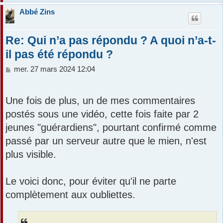
Abbé Zins
Re: Qui n’a pas répondu ? A quoi n’a-t-
il pas été répondu ?
M
mer. 27 mars 2024 12:04
e
s
s
Une fois de plus, un de mes commentaires
a
postés sous une vidéo, cette fois faite par 2
g
e
jeunes "guérardiens", pourtant confirmé comme
passé par un serveur autre que le mien, n'est
plus visible.
Le voici donc, pour éviter qu'il ne parte
complètement aux oubliettes.