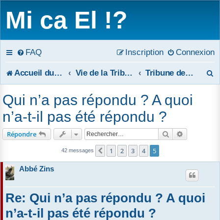
Mi ca El !?
FAQ
Inscription
Connexion
R
Accueil du forum
Vie de la Tribune
Tribune de réponses publiques
e
Qui n’a pas répondu ? A quoi
c
n’a-t-il pas été répondu ?
h
Rechercher
Recherche 
Répondre
e
1
2
3
4
5
Précédent
42 messages
r
Abbé Zins
c
Re: Qui n’a pas répondu ? A quoi
h
n’a-t-il pas été répondu ?
e