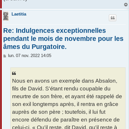
Laetitia
Re: Indulgences exceptionnelles
pendant le mois de novembre pour les
âmes du Purgatoire.
M
lun. 07 nov. 2022 14:05
e
s
s
a
Nous en avons un exemple dans Absalon,
g
e
fils de David. S'étant rendu coupable du
meurtre de son frère, et ayant été rappelé de
son exil longtemps après, il rentra en grâce
auprès de son père ; toutefois, il lui fut
encore défendu de paraître en présence de
celui-ci. « Qu'il reste, dit David, qu'il reste à