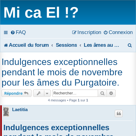
Mi ca El !?
FAQ
Inscription
Connexion
R
Accueil du forum
Sessions
Les âmes au purgatoire
e
Indulgences exceptionnelles
c
pendant le mois de novembre
h
pour les âmes du Purgatoire.
e
Rechercher
Recherche 
Répondre
r
4 messages • Page
1
sur
1
Laetitia
c
h
Indulgences exceptionnelles
e