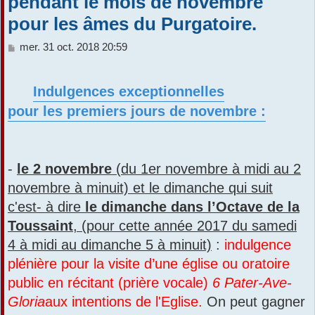
pendant le mois de novembre
r
pour les âmes du Purgatoire.
M
mer. 31 oct. 2018 20:59
e
s
s
Indulgences exceptionnelles
a
pour les premiers jours de novembre :
g
e
-
le 2 novembre
(du 1er novembre à midi au 2
novembre à minuit) et le dimanche qui suit
c'est- à dire
le dimanche dans l’Octave de la
Toussaint
, (pour cette année 2017 du samedi
4 à midi au dimanche 5 à minuit)
:
indulgence
plénière pour la visite d’une église ou oratoire
public en récitant (prière vocale)
6 Pater-Ave-
Gloria
aux intentions de l'Eglise.
On peut gagner