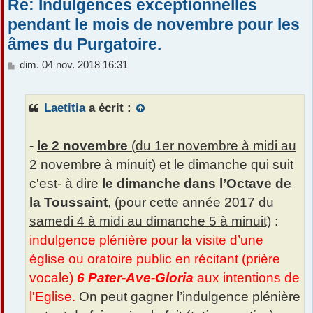
Re: Indulgences exceptionnelles
pendant le mois de novembre pour les
âmes du Purgatoire.
M
dim. 04 nov. 2018 16:31
e
s
s
Laetitia
a écrit :
a
g
e
-
le 2 novembre
(du 1er novembre à midi au
2 novembre à minuit) et le dimanche qui suit
c'est- à dire
le dimanche dans l’Octave de
la Toussaint
, (pour cette année 2017 du
samedi 4 à midi au dimanche 5 à minuit)
:
indulgence plénière pour la visite d’une
église ou oratoire public en récitant (prière
vocale)
6 Pater-Ave-Gloria
aux intentions de
l'Eglise.
On peut gagner l’indulgence plénière