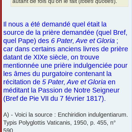
autant de fois qu’on le fait (
toties quoties
).
Il nous a été demandé quel était la
source de la prière demandée (quel Bref,
quel Pape) des
6 Pater, Ave et Gloria
;
car dans certains anciens livres de prière
datant de XIXe siècle, on trouve
mentionnée une prière indulgenciée pour
les âmes du purgatoire contenant la
récitation de
5 Pater, Ave et Gloria
en
méditant la Passion de Notre Seigneur
(Bref de Pie VII du 7 février 1817).
A) - Voici la source : Enchiridion indulgentiarum.
Typis Polyglottis Vaticanis, 1950, p. 455, n°
590.