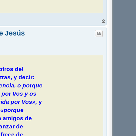
H
a
u
e Jesús
t
tros del
ras, y decir:
ncia, o porque
por Vos y os
ida por Vos»,
y
o
«porque
n amigos de
anzar de
ofrece de