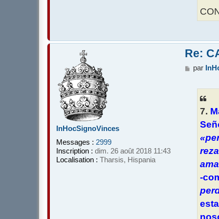
CON
Re: C
M
par
InH
e
s
s
a
7.
M
g
e
Seño
InHocSignoVinces
«pe
Messages :
2999
rez
Inscription :
dim. 26 août 2018 11:43
Localisation :
Tharsis, Hispania
ama
-com
per
esta
noso