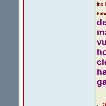
incl
habe
d
ma
vu
ho
ci
ha
ga