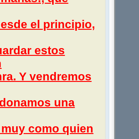
sde el principio,
uardar estos
n
nra. Y vendremos
rdonamos una
 y muy como quien