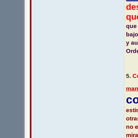
de
qu
que 
bajo
y au
Ord
5.
Co
man
co
esti
otra
no e
mira