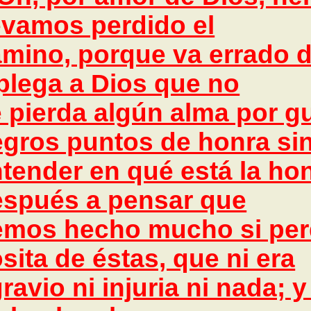
evamos perdido el
mino, porque va errado de
plega a Dios que no
 pierda algún alma por g
gros puntos de honra si
tender en qué está la ho
espués a pensar que
emos hecho mucho si pe
sita de éstas, que ni era
ravio ni injuria ni nada;