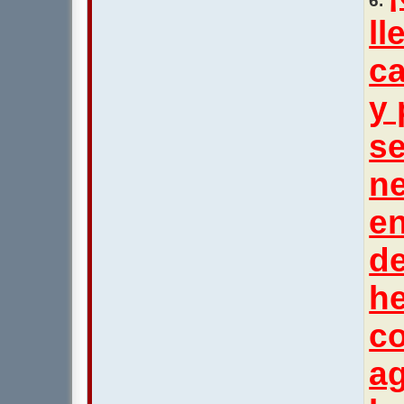
6.
ll
ca
y 
se
ne
en
d
h
co
ag