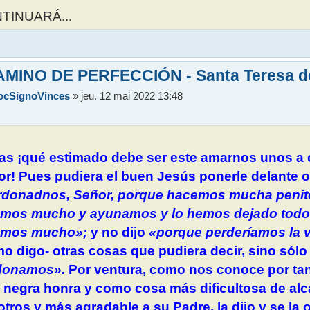
TINUARÁ...
AMINO DE PERFECCIÓN - Santa Teresa d
ocSignoVinces
»
jeu. 12 mai 2022 13:48
as ¡qué estimado debe ser este amarnos unos a o
r! Pues pudiera el buen Jesús ponerle delante ot
rdonadnos, Señor, porque hacemos mucha penite
amos mucho y ayunamos y lo hemos dejado todo 
mos mucho»;
y no dijo
«porque perderíamos la v
o digo- otras cosas que pudiera decir, sino sól
donamos».
Por ventura, como nos conoce por ta
 negra honra y como cosa más dificultosa de alc
tros y más agradable a su Padre, la dijo y se la 