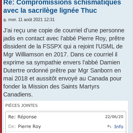
Re: Compromissions schismatiques
avec la sacrilège lignée Thuc
M
mer. 11 août 2021 12:31
e
J’ai reçu une copie de courriel d’une personne
s
s
jadis en contact avec l’abbé Pierre Roy, prêtre
a
dissident de la FSSPX qui a rejoint l’USML de
g
e
Mgr Williamson en 2017. Dans ce courriel il
exprime sa sympathie envers l’abbé Damien
Dutertre ordonné prêtre par Mgr Sanborn en
mai 2018 et aussitôt envoyé au Canada pour
fonder la Mission des Saints Martyrs
Canadiens.
PIÈCES JOINTES