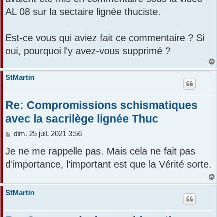
AL 08 sur la sectaire lignée thuciste.
Est-ce vous qui aviez fait ce commentaire ? Si
oui, pourquoi l'y avez-vous supprimé ?
StMartin
Re: Compromissions schismatiques
avec la sacrilège lignée Thuc
M
dim. 25 juil. 2021 3:56
e
Je ne me rappelle pas. Mais cela ne fait pas
s
s
d’importance, l’important est que la Vérité sorte.
a
g
e
StMartin