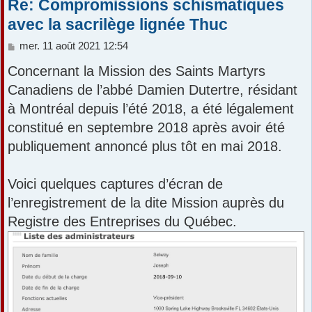
Re: Compromissions schismatiques
avec la sacrilège lignée Thuc
M
mer. 11 août 2021 12:54
e
Concernant la Mission des Saints Martyrs
s
s
Canadiens de l’abbé Damien Dutertre, résidant
a
à Montréal depuis l’été 2018, a été légalement
g
e
constitué en septembre 2018 après avoir été
publiquement annoncé plus tôt en mai 2018.
Voici quelques captures d’écran de
l’enregistrement de la dite Mission auprès du
Registre des Entreprises du Québec.