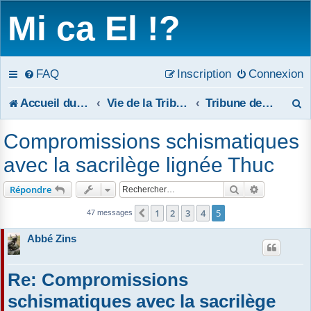
Mi ca El !?
FAQ
Inscription
Connexion
R
Accueil du forum
Vie de la Tribune
Tribune de réponses publiques
e
Compromissions schismatiques
c
avec la sacrilège lignée Thuc
h
Rechercher
Recherche 
Répondre
e
1
2
3
4
5
Précédent
47 messages
r
Abbé Zins
c
Re: Compromissions
h
schismatiques avec la sacrilège
e