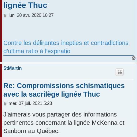
lignée Thuc
r
M
lun. 20 avr. 2020 10:27
e
s
s
a
Contre les délirantes inepties et contradictions
g
e
d’ultima ratio à l’expiratio
StMartin
Re: Compromissions schismatiques
avec la sacrilège lignée Thuc
M
mer. 07 juil. 2021 5:23
e
J’aimerais vous partager des informations
s
s
pertinentes concernant la lignée McKenna et
a
Sanborn au Québec.
g
e