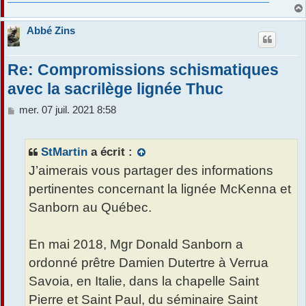
Abbé Zins
Re: Compromissions schismatiques
avec la sacrilège lignée Thuc
M
mer. 07 juil. 2021 8:58
e
s
s
StMartin
a écrit :
a
J’aimerais vous partager des informations
g
e
pertinentes concernant la lignée McKenna et
Sanborn au Québec.
En mai 2018, Mgr Donald Sanborn a
ordonné prêtre Damien Dutertre à Verrua
Savoia, en Italie, dans la chapelle Saint
Pierre et Saint Paul, du séminaire Saint