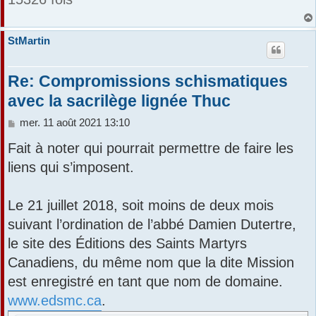
StMartin
Re: Compromissions schismatiques
avec la sacrilège lignée Thuc
M
mer. 11 août 2021 13:10
e
Fait à noter qui pourrait permettre de faire les
s
s
liens qui s’imposent.
a
g
e
Le 21 juillet 2018, soit moins de deux mois
suivant l’ordination de l’abbé Damien Dutertre,
le site des Éditions des Saints Martyrs
Canadiens, du même nom que la dite Mission
est enregistré en tant que nom de domaine.
www.edsmc.ca
.