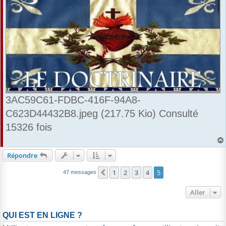
3AC59C61-FDBC-416F-94A8-
C623D44432B8.jpeg (217.75 Kio) Consulté
15326 fois
Répondre
1
2
3
4
5
Précédent
47 messages
Aller
QUI EST EN LIGNE ?