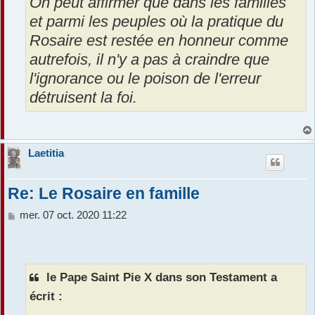
On peut affirmer que dans les familles
et parmi les peuples où la pratique du
Rosaire est restée en honneur comme
autrefois, il n'y a pas à craindre que
l'ignorance ou le poison de l'erreur
détruisent la foi.
Laetitia
Re: Le Rosaire en famille
M
mer. 07 oct. 2020 11:22
e
s
s
a
le Pape Saint Pie X dans son Testament a
g
e
écrit :