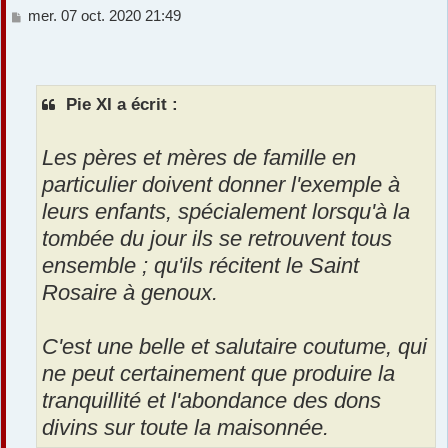
M
mer. 07 oct. 2020 21:49
e
s
s
a
Pie XI a écrit :
g
e
Les pères et mères de famille en
particulier doivent donner l'exemple à
leurs enfants, spécialement lorsqu'à la
tombée du jour ils se retrouvent tous
ensemble ; qu'ils récitent le Saint
Rosaire à genoux.
C'est une belle et salutaire coutume, qui
ne peut certainement que produire la
tranquillité et l'abondance des dons
divins sur toute la maisonnée.