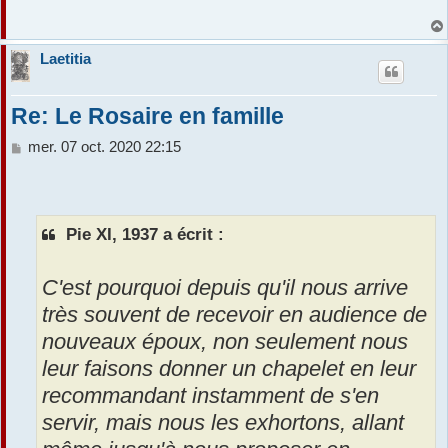
Laetitia
Re: Le Rosaire en famille
M
mer. 07 oct. 2020 22:15
e
s
s
a
Pie XI, 1937 a écrit :
g
e
C'est pourquoi depuis qu'il nous arrive
très souvent de recevoir en audience de
nouveaux époux, non seulement nous
leur faisons donner un chapelet en leur
recommandant instamment de s'en
servir, mais nous les exhortons, allant