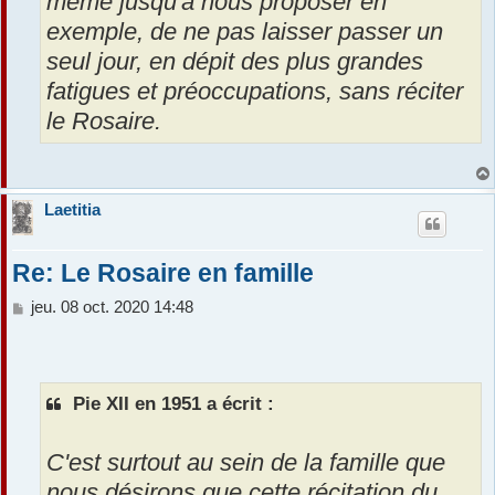
même jusqu'à nous proposer en
exemple, de ne pas laisser passer un
seul jour, en dépit des plus grandes
fatigues et préoccupations, sans réciter
le Rosaire.
Laetitia
Re: Le Rosaire en famille
M
jeu. 08 oct. 2020 14:48
e
s
s
a
Pie XII en 1951 a écrit :
g
e
C'est surtout au sein de la famille que
nous désirons que cette récitation du