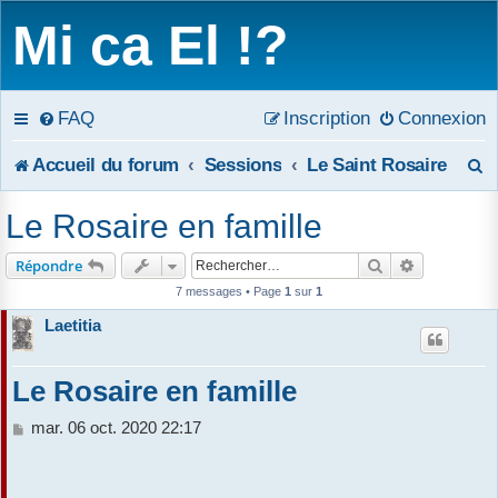
Mi ca El !?
FAQ
Inscription
Connexion
R
Accueil du forum
Sessions
Le Saint Rosaire
e
Le Rosaire en famille
c
Rechercher
Recherche 
Répondre
h
7 messages • Page
1
sur
1
e
Laetitia
r
Le Rosaire en famille
c
M
mar. 06 oct. 2020 22:17
h
e
s
e
s