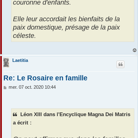
couronne d'enfants.
Elle leur accordait les bienfaits de la
paix domestique, présage de la paix
céleste.
Laetitia
Re: Le Rosaire en famille
M
mer. 07 oct. 2020 10:44
e
s
s
a
Léon XIII dans l'Encyclique Magna Dei Matris
g
e
a écrit :