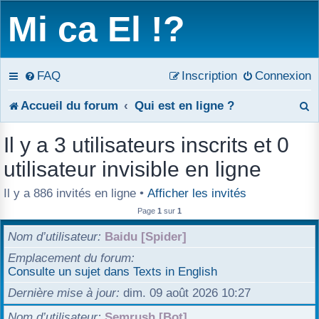
Mi ca El !?
FAQ
Inscription
Connexion
R
Accueil du forum
Qui est en ligne ?
e
Il y a 3 utilisateurs inscrits et 0
c
utilisateur invisible en ligne
h
Il y a 886 invités en ligne •
Afficher les invités
e
Page
1
sur
1
r
Nom d’utilisateur
Baidu [Spider]
Emplacement du forum
c
Consulte un sujet dans Texts in English
h
Dernière mise à jour
dim. 09 août 2026 10:27
e
Nom d’utilisateur
Semrush [Bot]