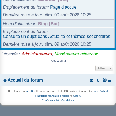
r
Emplacement du forum
Page d’accueil
Dernière mise à jour
dim. 09 août 2026 10:25
Nom d’utilisateur
Bing [Bot]
Emplacement du forum
Consulte un sujet dans Actualité et thèmes secondaires
Dernière mise à jour
dim. 09 août 2026 10:25
Légende :
Administrateurs
,
Modérateurs généraux
Page
1
sur
1
Aller
Accueil du forum
Développé par
phpBB
® Forum Software © phpBB Limited | Square by
Fred Rimbert
Traduction française officielle
©
Qiaeru
Confidentialité
|
Conditions