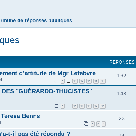
Tribune de réponses publiques
iques
cher
cherche avancée
RÉPONSES
ement d’attitude de Mgr Lefebvre
162
4
1
13
14
15
16
17
…
S DES "GUÉRARDO-THUCISTES"
143
1
11
12
13
14
15
…
e Teresa Benns
23
1
1
2
3
’a-t-il pas été répondu ?