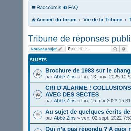
Raccourcis
FAQ
Accueil du forum
Vie de la Tribune
Tribune de réponses publ
Recher
Re
Nouveau sujet
SUJETS
Brochure de 1983 sur le chang
par
Abbé Zins
»
lun. 13 janv. 2025 10:5
CRI D’ALARME ! COLLUSION
AVEC DES SECTES
par
Abbé Zins
»
lun. 15 mai 2023 15:31
Au sujet de quelques écrits d
par
Abbé Zins
»
ven. 02 sept. 2022 7:5
Qui n’a pas répondu ? A quoi n