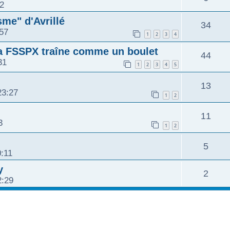
32
sme" d'Avrillé
34
57
1
2
3
4
la FSSPX traîne comme un boulet
44
31
1
2
3
4
5
13
23:27
1
2
11
3
1
2
5
0:11
y
2
2:29