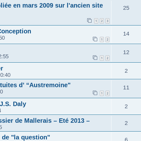
iée en mars 2009 sur l'ancien site
25
1
2
3
Conception
14
50
1
2
12
2:55
1
2
r
2
20:40
tuites d’ “Austremoine"
11
40
1
2
J.S. Daly
2
4
ssier de Mallerais – Eté 2013 –
2
5
 de "la question"
6