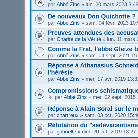
par
Abbé Zins
»
lun. 20 mars 2023 8:4
De nouveaux Don Quichotte ?
par
Abbé Zins
»
sam. 04 févr. 2023 10:
Preuves attendues des accusat
par
Charité de la Vérité
»
lun. 11 mars 
Comme la Frat, l'abbé Gleize b
par
Abbé Zins
»
sam. 04 sept. 2021 15
Réponse à Athanasius Schneide
l'hérésie
par
Abbé Zins
»
mer. 17 avr. 2019 13:3
Compromissions schismatiques
par
Abbé Zins
»
mer. 02 sept. 2015 
Réponse à Alain Soral sur le ma
par
chartreux
»
sam. 03 oct. 2020 15:4
Réfutation du "sédévacantism
par
gabrielle
»
dim. 20 oct. 2019 13:27