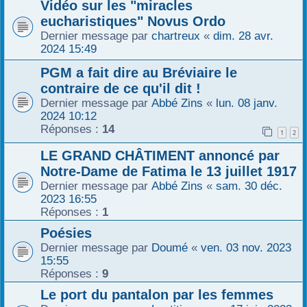
Vidéo sur les "miracles
eucharistiques" Novus Ordo
Dernier message par
chartreux
«
dim. 28 avr.
2024 15:49
PGM a fait dire au Bréviaire le
contraire de ce qu'il dit !
Dernier message par
Abbé Zins
«
lun. 08 janv.
2024 10:12
Réponses :
14
1
2
LE GRAND CHÂTIMENT annoncé par
Notre-Dame de Fatima le 13 juillet 1917
Dernier message par
Abbé Zins
«
sam. 30 déc.
2023 16:55
Réponses :
1
Poésies
Dernier message par
Doumé
«
ven. 03 nov. 2023
15:55
Réponses :
9
Le port du pantalon par les femmes