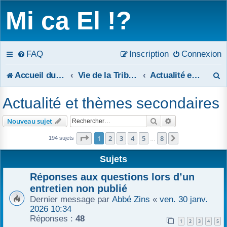
Mi ca El !?
FAQ
Inscription
Connexion
R
Accueil du forum
Vie de la Tribune
Actualité et thèmes secondaires
e
Actualité et thèmes secondaires
c
Rechercher
Recherche avanc
Nouveau sujet
h
Page
1
sur
8
1
2
3
4
5
8
Suivant
194 sujets
…
e
Sujets
r
Réponses aux questions lors d’un
c
entretien non publié
Dernier message par
Abbé Zins
«
ven. 30 janv.
h
2026 10:34
Réponses :
48
e
1
2
3
4
5