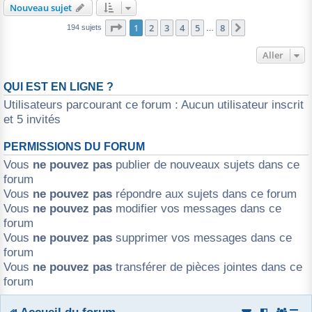
Nouveau sujet
Page
1
sur
8
1
2
3
4
5
8
Suivant
194 sujets
…
Aller
QUI EST EN LIGNE ?
Utilisateurs parcourant ce forum : Aucun utilisateur inscrit
et 5 invités
PERMISSIONS DU FORUM
Vous
ne pouvez pas
publier de nouveaux sujets dans ce
forum
Vous
ne pouvez pas
répondre aux sujets dans ce forum
Vous
ne pouvez pas
modifier vos messages dans ce
forum
Vous
ne pouvez pas
supprimer vos messages dans ce
forum
Vous
ne pouvez pas
transférer de pièces jointes dans ce
forum
Accueil du forum