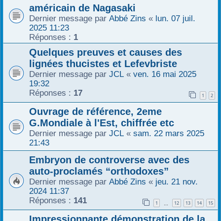
américain de Nagasaki
Dernier message par
Abbé Zins
«
lun. 07 juil.
2025 11:23
Réponses :
1
Quelques preuves et causes des
lignées thucistes et Lefevbriste
Dernier message par
JCL
«
ven. 16 mai 2025
19:32
Réponses :
17
1
2
Ouvrage de référence, 2eme
G.Mondiale à l'Est, chiffrée etc
Dernier message par
JCL
«
sam. 22 mars 2025
21:43
Embryon de controverse avec des
auto-proclamés “orthodoxes”
Dernier message par
Abbé Zins
«
jeu. 21 nov.
2024 11:37
Réponses :
141
1
12
13
14
15
…
Impressionnante démonstration de la