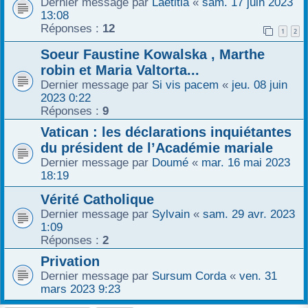
Dernier message par
Laetitia
«
sam. 17 juin 2023
13:08
Réponses :
12
1
2
Soeur Faustine Kowalska , Marthe
robin et Maria Valtorta...
Dernier message par
Si vis pacem
«
jeu. 08 juin
2023 0:22
Réponses :
9
Vatican : les déclarations inquiétantes
du président de l’Académie mariale
Dernier message par
Doumé
«
mar. 16 mai 2023
18:19
Vérité Catholique
Dernier message par
Sylvain
«
sam. 29 avr. 2023
1:09
Réponses :
2
Privation
Dernier message par
Sursum Corda
«
ven. 31
mars 2023 9:23