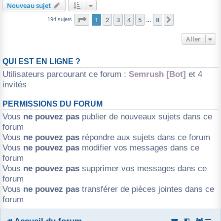
Nouveau sujet
Page
1
sur
8
1
2
3
4
5
8
Suivant
194 sujets
…
Aller
QUI EST EN LIGNE ?
Utilisateurs parcourant ce forum :
Semrush [Bot]
et 4
invités
PERMISSIONS DU FORUM
Vous
ne pouvez pas
publier de nouveaux sujets dans ce
forum
Vous
ne pouvez pas
répondre aux sujets dans ce forum
Vous
ne pouvez pas
modifier vos messages dans ce
forum
Vous
ne pouvez pas
supprimer vos messages dans ce
forum
Vous
ne pouvez pas
transférer de pièces jointes dans ce
forum
Accueil du forum