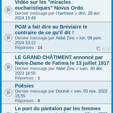
Vidéo sur les "miracles
eucharistiques" Novus Ordo
Dernier message par
chartreux
«
dim. 28 avr.
2024 15:49
PGM a fait dire au Bréviaire le
contraire de ce qu'il dit !
Dernier message par
Abbé Zins
«
lun. 08 janv.
2024 10:12
Réponses :
14
1
2
LE GRAND CHÂTIMENT annoncé par
Notre-Dame de Fatima le 13 juillet 1917
Dernier message par
Abbé Zins
«
sam. 30 déc.
2023 16:55
Réponses :
1
Poésies
Dernier message par
Doumé
«
ven. 03 nov. 2023
15:55
Réponses :
9
Le port du pantalon par les femmes