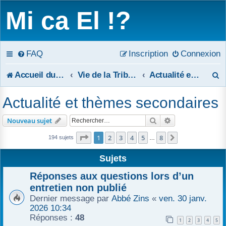
Mi ca El !?
FAQ
Inscription
Connexion
R
Accueil du forum
Vie de la Tribune
Actualité et thèmes secondaires
e
Actualité et thèmes secondaires
c
Rechercher
Recherche avanc
Nouveau sujet
h
Page
1
sur
8
1
2
3
4
5
8
Suivant
194 sujets
…
e
Sujets
r
Réponses aux questions lors d’un
c
entretien non publié
Dernier message par
Abbé Zins
«
ven. 30 janv.
h
2026 10:34
Réponses :
48
e
1
2
3
4
5