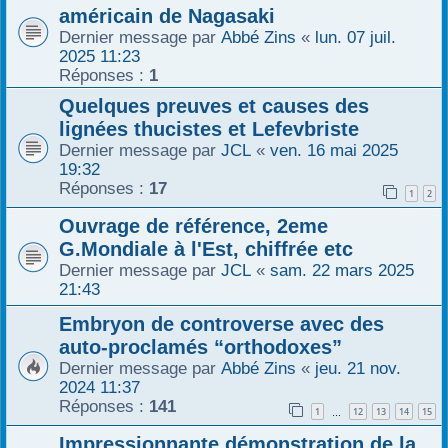
américain de Nagasaki
Dernier message par
Abbé Zins
«
lun. 07 juil.
2025 11:23
Réponses :
1
Quelques preuves et causes des
lignées thucistes et Lefevbriste
Dernier message par
JCL
«
ven. 16 mai 2025
19:32
Réponses :
17
1
2
Ouvrage de référence, 2eme
G.Mondiale à l'Est, chiffrée etc
Dernier message par
JCL
«
sam. 22 mars 2025
21:43
Embryon de controverse avec des
auto-proclamés “orthodoxes”
Dernier message par
Abbé Zins
«
jeu. 21 nov.
2024 11:37
Réponses :
141
1
12
13
14
15
…
Impressionnante démonstration de la