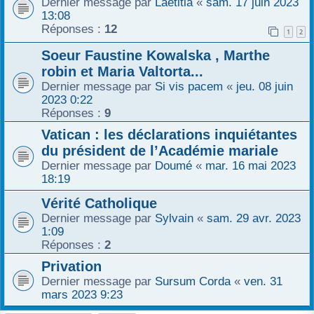
Dernier message par
Laetitia
«
sam. 17 juin 2023
13:08
Réponses :
12
1
2
Soeur Faustine Kowalska , Marthe
robin et Maria Valtorta...
Dernier message par
Si vis pacem
«
jeu. 08 juin
2023 0:22
Réponses :
9
Vatican : les déclarations inquiétantes
du président de l’Académie mariale
Dernier message par
Doumé
«
mar. 16 mai 2023
18:19
Vérité Catholique
Dernier message par
Sylvain
«
sam. 29 avr. 2023
1:09
Réponses :
2
Privation
Dernier message par
Sursum Corda
«
ven. 31
mars 2023 9:23