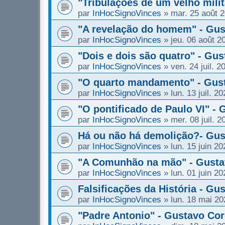
"Tribulações de um velho mili
par
InHocSignoVinces
»
mar. 25 août 
"A revelação do homem" - Gus
par
InHocSignoVinces
»
jeu. 06 août 2
"Dois e dois são quatro" - Gu
par
InHocSignoVinces
»
ven. 24 juil. 2
"O quarto mandamento" - Gust
par
InHocSignoVinces
»
lun. 13 juil. 2
"O pontificado de Paulo VI" -
par
InHocSignoVinces
»
mer. 08 juil. 
Há ou não há demolição?- Gus
par
InHocSignoVinces
»
lun. 15 juin 2
"A Comunhão na mão" - Gusta
par
InHocSignoVinces
»
lun. 01 juin 2
Falsificações da História - Gu
par
InHocSignoVinces
»
lun. 18 mai 20
"Padre Antonio" - Gustavo Co