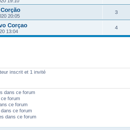
020 19:10
e
p
s
é
 Corção
n
R
3
s
o
020 20:05
e
p
s
é
avo Corçao
n
R
4
s
o
020 13:04
e
p
s
é
n
s
o
e
p
s
n
s
o
e
s
eur inscrit et 1 invité
n
s
e
s
s
ts dans ce forum
e
 ce forum
ans ce forum
s
dans ce forum
tes dans ce forum