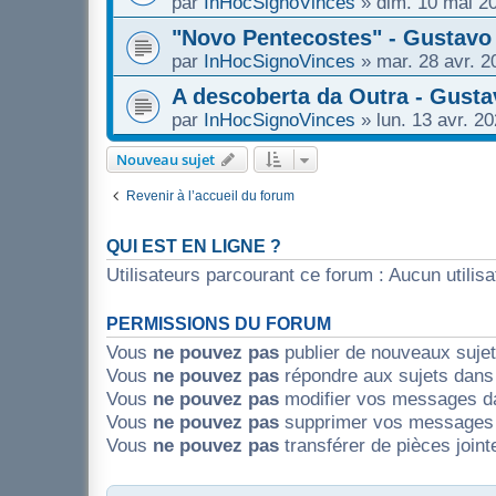
par
InHocSignoVinces
»
dim. 10 mai 2
"Novo Pentecostes" - Gustavo
par
InHocSignoVinces
»
mar. 28 avr. 2
A descoberta da Outra - Gust
par
InHocSignoVinces
»
lun. 13 avr. 2
Nouveau sujet
Revenir à l’accueil du forum
QUI EST EN LIGNE ?
Utilisateurs parcourant ce forum : Aucun utilisat
PERMISSIONS DU FORUM
Vous
ne pouvez pas
publier de nouveaux suje
Vous
ne pouvez pas
répondre aux sujets dans
Vous
ne pouvez pas
modifier vos messages d
Vous
ne pouvez pas
supprimer vos messages 
Vous
ne pouvez pas
transférer de pièces join