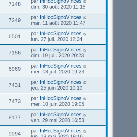
D
par
InHocSignoVinces
n
r
V
7148
s
g
e
s
dim. 30 août 2020 11:15
i
m
s
e
e
r
e
e
u
a
D
par
InHocSignoVinces
n
r
V
7249
s
g
e
s
mar. 11 août 2020 11:47
i
m
s
e
e
r
e
e
u
a
D
par
InHocSignoVinces
n
r
V
6501
s
g
e
s
lun. 27 juil. 2020 12:34
i
m
s
e
e
r
e
e
u
a
D
par
InHocSignoVinces
n
r
V
7156
s
g
e
s
dim. 19 juil. 2020 20:23
i
m
s
e
e
r
e
e
u
a
D
par
InHocSignoVinces
n
r
V
6969
s
g
e
s
mer. 08 juil. 2020 19:23
i
m
s
e
e
r
e
e
u
a
D
par
InHocSignoVinces
n
r
V
7431
s
g
e
s
jeu. 25 juin 2020 10:19
i
m
s
e
e
r
e
e
u
a
D
par
InHocSignoVinces
n
r
V
7473
s
g
e
s
mer. 10 juin 2020 19:05
i
m
s
e
e
r
e
e
u
a
D
par
InHocSignoVinces
n
r
V
8177
s
g
e
s
ven. 29 mai 2020 16:53
i
m
s
e
e
r
e
e
u
a
D
par
InHocSignoVinces
n
r
V
9094
s
g
e
s
lun. 18 mai 2020 19:16