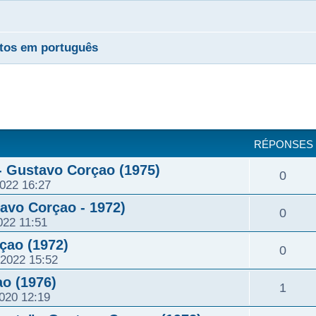
tos em português
cher
cherche avancée
RÉPONSES
- Gustavo Corçao (1975)
R
0
2022 16:27
é
tavo Corçao - 1972)
R
0
022 11:51
p
é
çao (1972)
R
0
o
2022 15:52
p
é
ao (1976)
n
R
1
o
2020 12:19
p
s
é