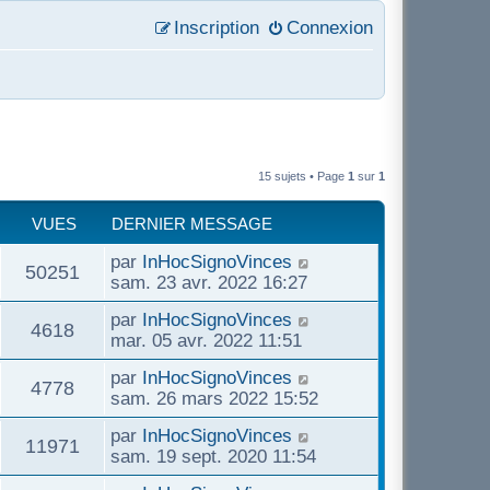
Inscription
Connexion
15 sujets • Page
1
sur
1
VUES
DERNIER MESSAGE
D
par
InHocSignoVinces
V
50251
e
sam. 23 avr. 2022 16:27
r
u
D
par
InHocSignoVinces
n
V
4618
e
mar. 05 avr. 2022 11:51
i
e
r
e
u
D
par
InHocSignoVinces
n
r
V
4778
e
s
sam. 26 mars 2022 15:52
i
m
e
r
e
e
u
D
par
InHocSignoVinces
n
r
V
11971
s
e
s
sam. 19 sept. 2020 11:54
i
m
s
e
r
e
e
u
a