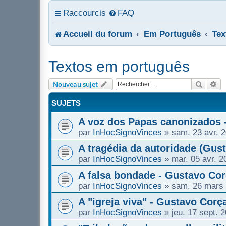
Raccourcis
FAQ
Accueil du forum
Em Português
Tex
Textos em português
Recher
Re
Nouveau sujet
SUJETS
A voz dos Papas canonizados 
par
InHocSignoVinces
»
sam. 23 avr. 
A tragédia da autoridade (Gus
par
InHocSignoVinces
»
mar. 05 avr. 2
A falsa bondade - Gustavo Cor
par
InHocSignoVinces
»
sam. 26 mars 
A "igreja viva" - Gustavo Corç
par
InHocSignoVinces
»
jeu. 17 sept. 