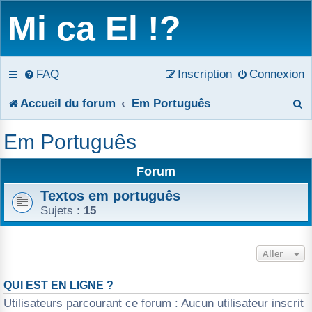
Mi ca El !?
FAQ
Inscription
Connexion
R
Accueil du forum
Em Português
e
Em Português
c
Forum
h
Textos em português
e
Sujets :
15
r
c
Aller
h
QUI EST EN LIGNE ?
Utilisateurs parcourant ce forum : Aucun utilisateur inscrit
e