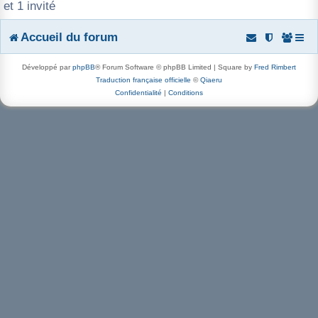
et 1 invité
r
Accueil du forum
Développé par
phpBB
® Forum Software © phpBB Limited | Square by
Fred Rimbert
Traduction française officielle
©
Qiaeru
Confidentialité
|
Conditions