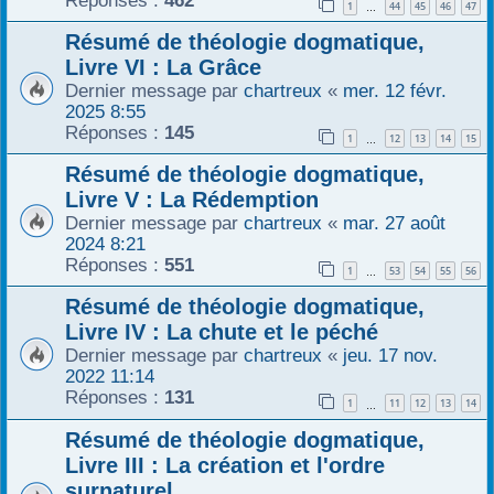
Réponses :
462
1
44
45
46
47
…
r
Résumé de théologie dogmatique,
Livre VI : La Grâce
Dernier message par
chartreux
«
mer. 12 févr.
2025 8:55
Réponses :
145
1
12
13
14
15
…
Résumé de théologie dogmatique,
Livre V : La Rédemption
Dernier message par
chartreux
«
mar. 27 août
2024 8:21
Réponses :
551
1
53
54
55
56
…
Résumé de théologie dogmatique,
Livre IV : La chute et le péché
Dernier message par
chartreux
«
jeu. 17 nov.
2022 11:14
Réponses :
131
1
11
12
13
14
…
Résumé de théologie dogmatique,
Livre III : La création et l'ordre
surnaturel