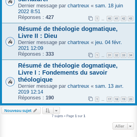
Dernier message par
chartreux
«
sam. 18 juin
2022 8:51
Réponses :
427
1
40
41
42
43
…
Résumé de théologie dogmatique,
Livre II : Dieu
Dernier message par
chartreux
«
jeu. 04 févr.
2021 12:09
Réponses :
333
1
31
32
33
34
…
Résumé de théologie dogmatique,
Livre I : Fondements du savoir
théologique
Dernier message par
chartreux
«
sam. 13 avr.
2019 12:14
Réponses :
190
1
17
18
19
20
…
Nouveau sujet
7 sujets • Page
1
sur
1
Aller