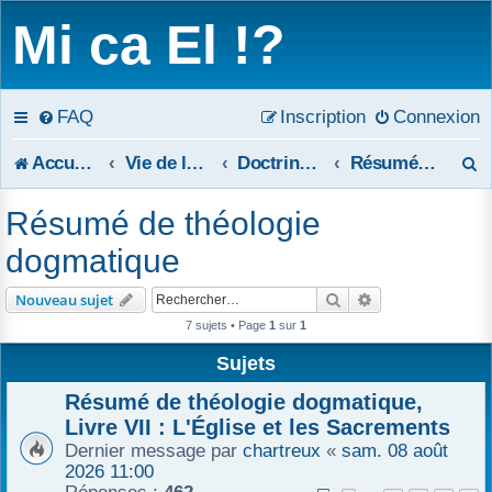
Mi ca El !?
FAQ
Inscription
Connexion
R
Accueil du forum
Vie de la Tribune
Doctrine et débats sur les principes
Résumé de théologie dogmatique
e
Résumé de théologie
c
dogmatique
h
Rechercher
Recherche avanc
Nouveau sujet
e
7 sujets • Page
1
sur
1
r
Sujets
c
Résumé de théologie dogmatique,
Livre VII : L'Église et les Sacrements
h
Dernier message par
chartreux
«
sam. 08 août
2026 11:00
e