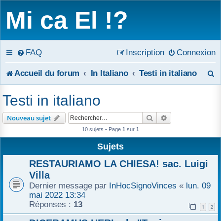
Mi ca El !?
FAQ
Inscription
Connexion
R
Accueil du forum
In Italiano
Testi in italiano
e
Testi in italiano
c
Rechercher
Recherche avanc
Nouveau sujet
h
10 sujets • Page
1
sur
1
e
Sujets
r
RESTAURIAMO LA CHIESA! sac. Luigi
Villa
c
Dernier message par
InHocSignoVinces
«
lun. 09
mai 2022 13:34
h
Réponses :
13
1
2
e