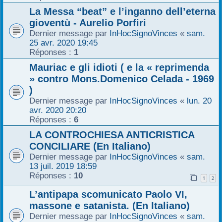
La Messa “beat” e l’inganno dell’eterna
gioventù - Aurelio Porfiri
Dernier message par
InHocSignoVinces
«
sam.
25 avr. 2020 19:45
Réponses :
1
Mauriac e gli idioti ( e la « reprimenda
» contro Mons.Domenico Celada - 1969
)
Dernier message par
InHocSignoVinces
«
lun. 20
avr. 2020 20:20
Réponses :
6
LA CONTROCHIESA ANTICRISTICA
CONCILIARE (En Italiano)
Dernier message par
InHocSignoVinces
«
sam.
13 juil. 2019 18:59
Réponses :
10
1
2
L’antipapa scomunicato Paolo VI,
massone e satanista. (En Italiano)
Dernier message par
InHocSignoVinces
«
sam.