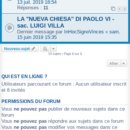
13 juil. 2019 18:54
Réponses :
11
1
2
LA "NUEVA CHIESA" DI PAOLO VI -
sac. LUIGI VILLA
Dernier message par
InHocSignoVinces
«
sam.
15 juin 2019 15:35
Nouveau sujet
10 sujets • Page
1
sur
1
Aller
QUI EST EN LIGNE ?
Utilisateurs parcourant ce forum : Aucun utilisateur inscrit
et 8 invités
PERMISSIONS DU FORUM
Vous
ne pouvez pas
publier de nouveaux sujets dans ce
forum
Vous
ne pouvez pas
répondre aux sujets dans ce forum
Vous
ne pouvez pas
modifier vos messages dans ce