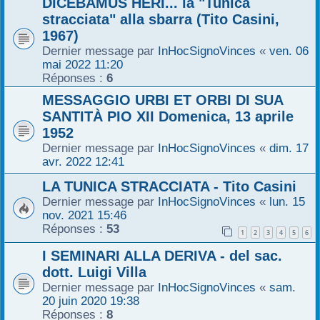
DICEBAMUS HERI... la "Tunica
r
stracciata" alla sbarra (Tito Casini,
1967)
Dernier message par
InHocSignoVinces
«
ven. 06
mai 2022 11:20
Réponses :
6
MESSAGGIO URBI ET ORBI DI SUA
SANTITÀ PIO XII Domenica, 13 aprile
1952
Dernier message par
InHocSignoVinces
«
dim. 17
avr. 2022 12:41
LA TUNICA STRACCIATA - Tito Casini
Dernier message par
InHocSignoVinces
«
lun. 15
nov. 2021 15:46
Réponses :
53
1
2
3
4
5
6
I SEMINARI ALLA DERIVA - del sac.
dott. Luigi Villa
Dernier message par
InHocSignoVinces
«
sam.
20 juin 2020 19:38
Réponses :
8