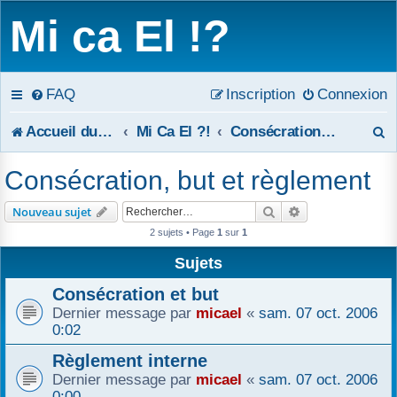
Mi ca El !?
FAQ
Inscription
Connexion
R
Accueil du forum
Mi Ca El ?!
Consécration, but et règlement
e
Consécration, but et règlement
c
Rechercher
Recherche avanc
Nouveau sujet
h
2 sujets • Page
1
sur
1
e
Sujets
r
Consécration et but
Dernier message par
micael
«
sam. 07 oct. 2006
c
0:02
h
Règlement interne
Dernier message par
micael
«
sam. 07 oct. 2006
e
0:00