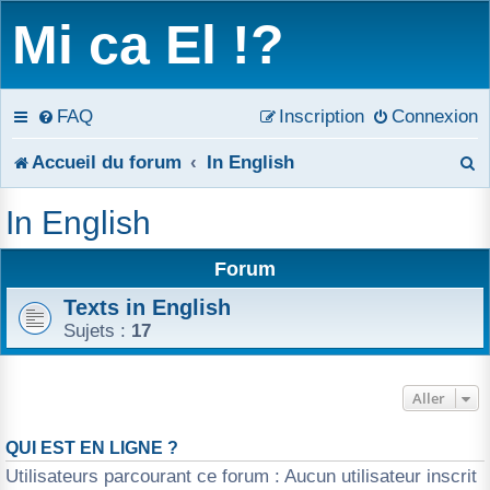
Mi ca El !?
FAQ
Inscription
Connexion
R
Accueil du forum
In English
e
In English
c
Forum
h
Texts in English
e
Sujets :
17
r
c
Aller
h
QUI EST EN LIGNE ?
Utilisateurs parcourant ce forum : Aucun utilisateur inscrit
e