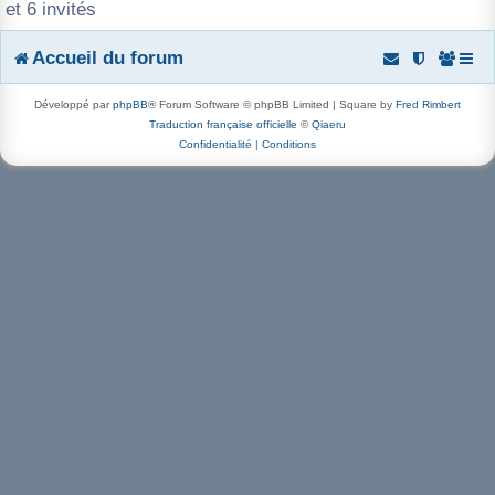
et 6 invités
r
Accueil du forum
Développé par
phpBB
® Forum Software © phpBB Limited | Square by
Fred Rimbert
Traduction française officielle
©
Qiaeru
Confidentialité
|
Conditions