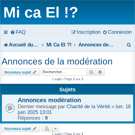
Mi ca El !?
FAQ
Inscription
Connexion
R
Accueil du forum
Mi Ca El ?!
Annonces de la modération
e
Annonces de la modération
c
Rechercher
Recherche avanc
Nouveau sujet
h
1 sujet • Page
1
sur
1
e
Sujets
r
Annonces modération
Dernier message par
Charité de la Vérité
«
lun. 16
c
juin 2025 13:01
Réponses :
9
h
Nouveau sujet
e
1 sujet • Page
1
sur
1