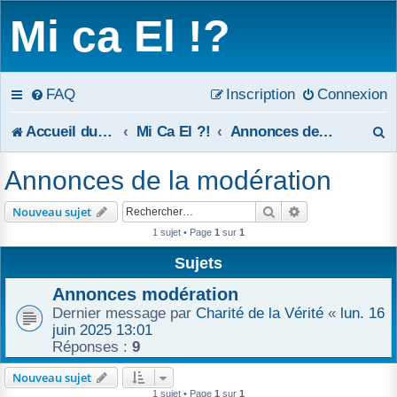
Mi ca El !?
FAQ
Inscription
Connexion
R
Accueil du forum
Mi Ca El ?!
Annonces de la modération
e
Annonces de la modération
c
Rechercher
Recherche avanc
Nouveau sujet
h
1 sujet • Page
1
sur
1
e
Sujets
r
Annonces modération
Dernier message par
Charité de la Vérité
«
lun. 16
c
juin 2025 13:01
Réponses :
9
h
Nouveau sujet
e
1 sujet • Page
1
sur
1