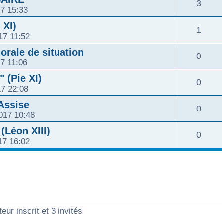
R
3
o
17 15:33
e
p
s
é
n
 XI)
R
1
s
o
17 11:52
e
p
s
é
n
orale de situation
R
0
s
o
17 11:06
e
p
s
é
 (Pie XI)
n
R
0
s
o
17 22:08
e
p
s
é
'Assise
n
R
0
s
o
017 10:48
e
p
s
é
Léon XIII)
n
R
0
s
o
017 16:02
e
p
s
é
n
s
o
e
p
s
n
s
o
e
s
eur inscrit et 3 invités
n
s