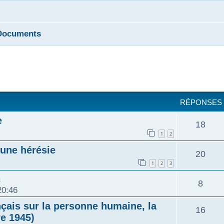
Documents
cher
cherche avancée
RÉPONSES
e
R
18
1
2
é
 une hérésie
R
20
p
1
2
3
é
c
o
R
8
20:46
p
n
é
nçais sur la personne humaine, la
R
16
o
re 1945)
s
p