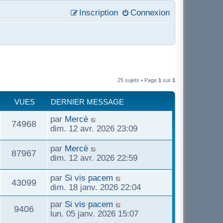
Inscription
Connexion
25 sujets • Page
1
sur
1
VUES
DERNIER MESSAGE
D
par
Mercè
V
74968
e
dim. 12 avr. 2026 23:09
r
u
n
D
par
Mercè
V
87967
i
e
dim. 12 avr. 2026 22:59
e
e
r
u
r
n
D
par
Si vis pacem
s
V
43099
m
i
e
dim. 18 janv. 2026 22:04
e
e
e
r
u
s
D
par
Si vis pacem
r
n
V
9406
s
s
e
lun. 05 janv. 2026 15:07
m
i
e
a
r