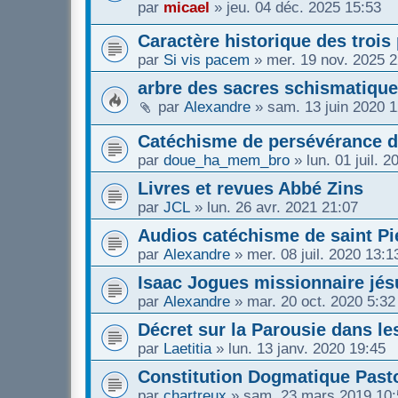
par
micael
»
jeu. 04 déc. 2025 15:53
Caractère historique des trois
par
Si vis pacem
»
mer. 19 nov. 2025 2
arbre des sacres schismatique
par
Alexandre
»
sam. 13 juin 2020 1
Catéchisme de persévérance 
par
doue_ha_mem_bro
»
lun. 01 juil. 
Livres et revues Abbé Zins
par
JCL
»
lun. 26 avr. 2021 21:07
Audios catéchisme de saint Pi
par
Alexandre
»
mer. 08 juil. 2020 13:1
Isaac Jogues missionnaire jés
par
Alexandre
»
mar. 20 oct. 2020 5:32
Décret sur la Parousie dans le
par
Laetitia
»
lun. 13 janv. 2020 19:45
Constitution Dogmatique Past
par
chartreux
»
sam. 23 mars 2019 10: