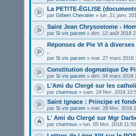
La PETITE-ÉGLISE (document
par
Gilbert Chevalier
»
lun. 21 janv. 20
Saint Jean Chrysostome - Homél
par
Si vis pacem
»
dim. 12 août 2018 2
Réponses de Pie VI à diverses 
.
par
Si vis pacem
»
mar. 27 mars 2018 
Constitution dogmatique De Fi
par
Si vis pacem
»
dim. 04 mars 2018 
L'Ami du Clergé sur les cathol
par
chartreux
»
sam. 24 févr. 2018 10:
Saint Ignace : Principe et fon
par
Si vis pacem
»
mer. 28 févr. 2018 
L' Ami du Clergé sur Mgr Darb
par
chartreux
»
lun. 05 févr. 2018 11:50
Lettres de Léon XIII sur le R