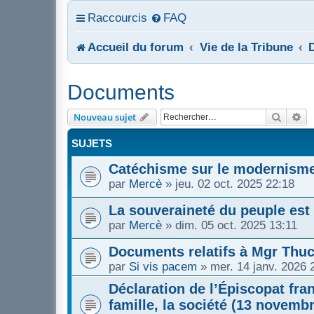
Raccourcis
FAQ
Accueil du forum
Vie de la Tribune
Documents
Recher
Re
Nouveau sujet
SUJETS
Catéchisme sur le modernism
par
Mercè
»
jeu. 02 oct. 2025 22:18
La souveraineté du peuple est
par
Mercè
»
dim. 05 oct. 2025 13:11
Documents relatifs à Mgr Thu
par
Si vis pacem
»
mer. 14 janv. 2026 
Déclaration de l’Épiscopat fra
famille, la société (13 novemb