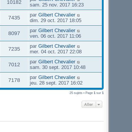
s
V
g
10182
s
i
e
sam. 25 nov. 2017 16:23
m
s
e
e
e
r
e
a
u
D
par
Gilbert Chevalier
r
n
s
V
g
7435
s
e
dim. 29 oct. 2017 18:05
m
i
s
e
e
r
e
e
a
u
D
par
Gilbert Chevalier
n
s
r
V
g
8097
e
s
ven. 06 oct. 2017 11:06
i
s
m
e
e
r
e
a
e
u
D
par
Gilbert Chevalier
n
r
V
g
7235
s
e
s
mer. 04 oct. 2017 22:08
i
m
e
s
e
r
e
e
u
a
D
par
Gilbert Chevalier
n
r
V
7012
s
g
e
s
sam. 30 sept. 2017 10:48
i
m
s
e
e
r
e
e
u
a
D
par
Gilbert Chevalier
n
r
V
7178
s
g
e
s
jeu. 28 sept. 2017 16:02
i
m
s
e
e
r
e
e
u
a
n
25 sujets • Page
1
sur
1
r
s
g
s
i
m
s
e
e
Aller
e
e
a
r
s
g
s
m
s
e
e
a
s
g