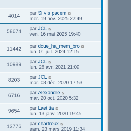
e
e
u
g
n
s
r
s
e
i
s
m
D
par
Si vis pacem
e
V
4014
e
a
e
e
mer. 19 nov. 2025 22:49
r
g
s
r
s
u
m
e
D
par
JCL
s
n
V
58674
e
e
ven. 16 mai 2025 19:40
a
i
e
s
r
g
e
u
s
n
e
D
par
doue_ha_mem_bro
r
V
11442
s
a
i
e
lun. 01 juil. 2024 12:15
m
e
g
e
r
e
u
e
D
par
JCL
r
n
s
V
10989
s
e
lun. 26 avr. 2021 21:09
m
i
s
e
r
e
e
a
u
D
par
JCL
n
s
r
V
g
8203
e
s
mar. 08 déc. 2020 17:53
i
s
m
e
e
r
e
a
e
u
D
par
Alexandre
n
r
V
g
6716
s
e
s
mar. 20 oct. 2020 5:32
i
m
e
s
e
r
e
e
u
a
D
par
Laetitia
n
r
V
9654
s
g
e
s
lun. 13 janv. 2020 19:45
i
m
s
e
e
r
e
e
u
a
D
par
chartreux
n
r
V
13776
s
g
e
s
sam. 23 mars 2019 11:34
i
m