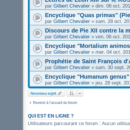
par
Gilbert Chevalier
»
dim. 08 oct. 20
Encyclique "Quas primas" (Pie
par
Gilbert Chevalier
»
sam. 28 oct. 20
Discours de Pie XII contre la m
par
Gilbert Chevalier
»
ven. 06 oct. 20
Encyclique "Mortalium animos"
par
Gilbert Chevalier
»
mer. 04 oct. 20
Prophétie de Saint François d
par
Gilbert Chevalier
»
sam. 30 sept. 2
Encyclique "Humanum genus" (
par
Gilbert Chevalier
»
jeu. 28 sept. 2
Nouveau sujet
Revenir à l’accueil du forum
QUI EST EN LIGNE ?
Utilisateurs parcourant ce forum : Aucun utilisat