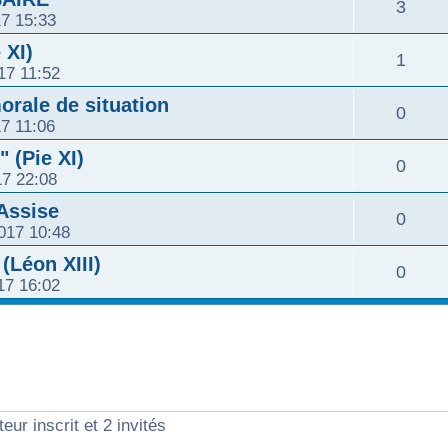
R
3
o
17 15:33
e
p
s
é
n
 XI)
R
1
s
o
17 11:52
e
p
s
é
n
orale de situation
R
0
s
o
17 11:06
e
p
s
é
 (Pie XI)
n
R
0
s
o
17 22:08
e
p
s
é
'Assise
n
R
0
s
o
017 10:48
e
p
s
é
Léon XIII)
n
R
0
s
o
017 16:02
e
p
s
é
n
s
o
e
p
s
n
s
o
e
s
eur inscrit et 2 invités
n
s