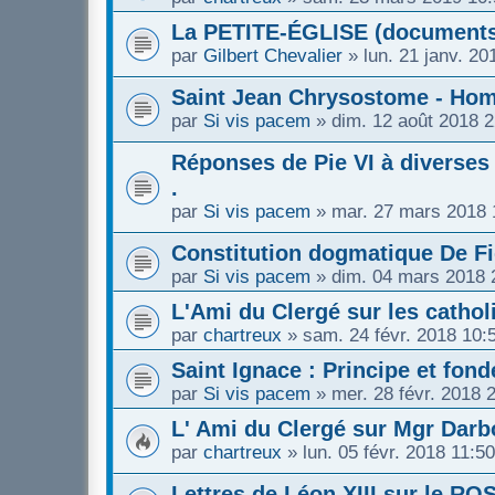
La PETITE-ÉGLISE (document
par
Gilbert Chevalier
»
lun. 21 janv. 20
Saint Jean Chrysostome - Homél
par
Si vis pacem
»
dim. 12 août 2018 2
Réponses de Pie VI à diverses 
.
par
Si vis pacem
»
mar. 27 mars 2018 
Constitution dogmatique De Fi
par
Si vis pacem
»
dim. 04 mars 2018 
L'Ami du Clergé sur les cathol
par
chartreux
»
sam. 24 févr. 2018 10:
Saint Ignace : Principe et fon
par
Si vis pacem
»
mer. 28 févr. 2018 
L' Ami du Clergé sur Mgr Darb
par
chartreux
»
lun. 05 févr. 2018 11:50
Lettres de Léon XIII sur le R