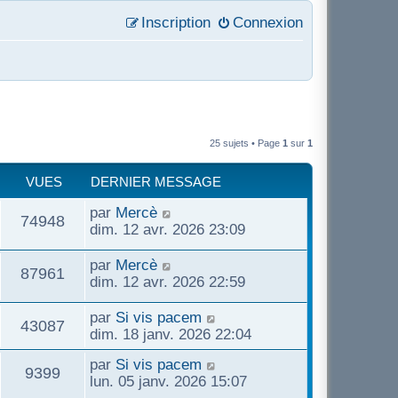
Inscription
Connexion
25 sujets • Page
1
sur
1
VUES
DERNIER MESSAGE
D
par
Mercè
V
74948
e
dim. 12 avr. 2026 23:09
r
u
n
D
par
Mercè
V
87961
i
e
dim. 12 avr. 2026 22:59
e
e
r
u
r
n
D
par
Si vis pacem
s
V
43087
m
i
e
dim. 18 janv. 2026 22:04
e
e
e
r
u
s
D
par
Si vis pacem
r
n
V
9399
s
s
e
lun. 05 janv. 2026 15:07
m
i
e
a
r