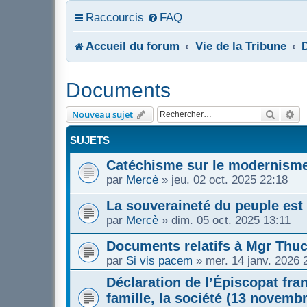
Raccourcis
FAQ
Accueil du forum
Vie de la Tribune
Documents
Recher
Re
Nouveau sujet
SUJETS
Catéchisme sur le modernism
par
Mercè
»
jeu. 02 oct. 2025 22:18
La souveraineté du peuple est
par
Mercè
»
dim. 05 oct. 2025 13:11
Documents relatifs à Mgr Thu
par
Si vis pacem
»
mer. 14 janv. 2026 
Déclaration de l’Épiscopat fra
famille, la société (13 novemb