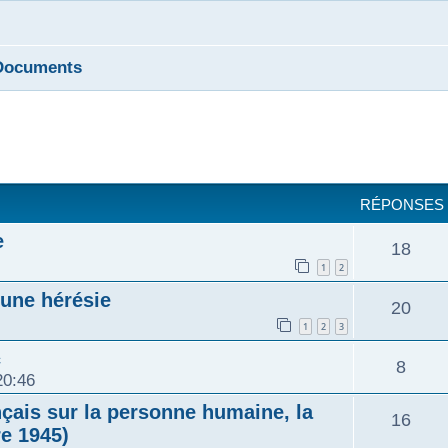
Documents
cher
cherche avancée
RÉPONSES
e
R
18
1
2
é
 une hérésie
R
20
p
1
2
3
é
c
o
R
8
20:46
p
n
é
nçais sur la personne humaine, la
R
16
o
re 1945)
s
p