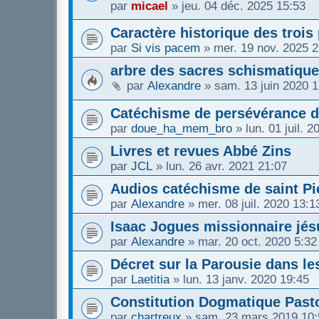
par
micael
»
jeu. 04 déc. 2025 15:53
Caractère historique des trois
par
Si vis pacem
»
mer. 19 nov. 2025 2
arbre des sacres schismatique
par
Alexandre
»
sam. 13 juin 2020 1
Catéchisme de persévérance 
par
doue_ha_mem_bro
»
lun. 01 juil. 
Livres et revues Abbé Zins
par
JCL
»
lun. 26 avr. 2021 21:07
Audios catéchisme de saint Pi
par
Alexandre
»
mer. 08 juil. 2020 13:1
Isaac Jogues missionnaire jés
par
Alexandre
»
mar. 20 oct. 2020 5:32
Décret sur la Parousie dans le
par
Laetitia
»
lun. 13 janv. 2020 19:45
Constitution Dogmatique Past
par
chartreux
»
sam. 23 mars 2019 10: