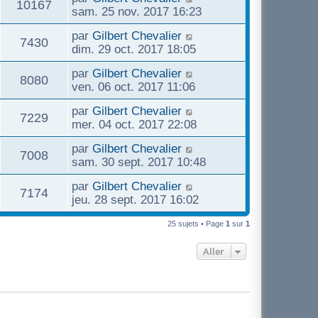
s
V
g
10167
s
i
e
sam. 25 nov. 2017 16:23
m
s
e
e
e
r
e
a
u
D
par
Gilbert Chevalier
r
n
s
V
g
7430
s
e
dim. 29 oct. 2017 18:05
m
i
s
e
e
r
e
e
a
u
D
par
Gilbert Chevalier
n
s
r
V
g
8080
e
s
ven. 06 oct. 2017 11:06
i
s
m
e
e
r
e
a
e
u
D
par
Gilbert Chevalier
n
r
V
g
7229
s
e
s
mer. 04 oct. 2017 22:08
i
m
e
s
e
r
e
e
u
a
D
par
Gilbert Chevalier
n
r
V
7008
s
g
e
s
sam. 30 sept. 2017 10:48
i
m
s
e
e
r
e
e
u
a
D
par
Gilbert Chevalier
n
r
V
7174
s
g
e
s
jeu. 28 sept. 2017 16:02
i
m
s
e
e
r
e
e
u
a
n
25 sujets • Page
1
sur
1
r
s
g
s
i
m
s
e
e
Aller
e
e
a
r
s
g
s
m
s
e
e
a
s
g