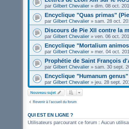
par
Gilbert Chevalier
»
dim. 08 oct. 20
Encyclique "Quas primas" (Pie
par
Gilbert Chevalier
»
sam. 28 oct. 20
Discours de Pie XII contre la m
par
Gilbert Chevalier
»
ven. 06 oct. 20
Encyclique "Mortalium animos"
par
Gilbert Chevalier
»
mer. 04 oct. 20
Prophétie de Saint François d
par
Gilbert Chevalier
»
sam. 30 sept. 2
Encyclique "Humanum genus" (
par
Gilbert Chevalier
»
jeu. 28 sept. 2
Nouveau sujet
Revenir à l’accueil du forum
QUI EST EN LIGNE ?
Utilisateurs parcourant ce forum : Aucun utilisat