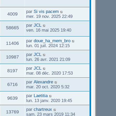
e
e
u
g
n
s
r
s
e
i
s
m
D
par
Si vis pacem
e
V
4009
e
a
e
e
mer. 19 nov. 2025 22:49
r
g
s
r
s
u
m
e
D
par
JCL
s
n
V
58665
e
e
ven. 16 mai 2025 19:40
a
i
e
s
r
g
e
u
s
n
e
D
par
doue_ha_mem_bro
r
V
11406
s
a
i
e
lun. 01 juil. 2024 12:15
m
e
g
e
r
e
u
e
D
par
JCL
r
n
s
V
10987
s
e
lun. 26 avr. 2021 21:09
m
i
s
e
r
e
e
a
u
D
par
JCL
n
s
r
V
g
8197
e
s
mar. 08 déc. 2020 17:53
i
s
m
e
e
r
e
a
e
u
D
par
Alexandre
n
r
V
g
6716
s
e
s
mar. 20 oct. 2020 5:32
i
m
e
s
e
r
e
e
u
a
D
par
Laetitia
n
r
V
9639
s
g
e
s
lun. 13 janv. 2020 19:45
i
m
s
e
e
r
e
e
u
a
D
par
chartreux
n
r
V
13769
s
g
e
s
sam. 23 mars 2019 11:34
i
m