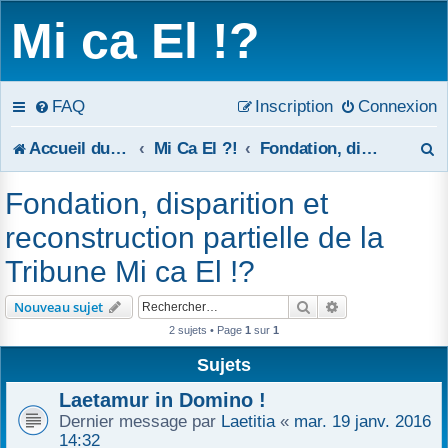
Mi ca El !?
FAQ
Inscription
Connexion
R
Accueil du forum
Mi Ca El ?!
Fondation, disparition et reconstruction partielle de la Tribune Mi ca El !?
e
Fondation, disparition et
c
reconstruction partielle de la
h
Tribune Mi ca El !?
e
Rechercher
Recherche avanc
Nouveau sujet
r
2 sujets • Page
1
sur
1
c
Sujets
Laetamur in Domino !
h
Dernier message par
Laetitia
«
mar. 19 janv. 2016
e
14:32