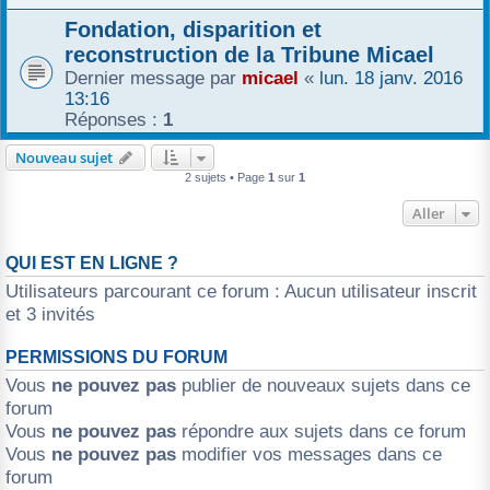
r
Fondation, disparition et
reconstruction de la Tribune Micael
Dernier message par
micael
«
lun. 18 janv. 2016
13:16
Réponses :
1
Nouveau sujet
2 sujets • Page
1
sur
1
Aller
QUI EST EN LIGNE ?
Utilisateurs parcourant ce forum : Aucun utilisateur inscrit
et 3 invités
PERMISSIONS DU FORUM
Vous
ne pouvez pas
publier de nouveaux sujets dans ce
forum
Vous
ne pouvez pas
répondre aux sujets dans ce forum
Vous
ne pouvez pas
modifier vos messages dans ce
forum