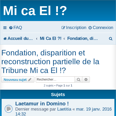
Mi ca El !?
FAQ
Inscription
Connexion
R
Accueil du forum
Mi Ca El ?!
Fondation, disparition et reconstruction partielle de la Tribune Mi ca El !?
e
Fondation, disparition et
c
reconstruction partielle de la
h
Tribune Mi ca El !?
e
Rechercher
Recherche avanc
Nouveau sujet
r
2 sujets • Page
1
sur
1
c
Sujets
Laetamur in Domino !
h
Dernier message par
Laetitia
«
mar. 19 janv. 2016
e
14:32