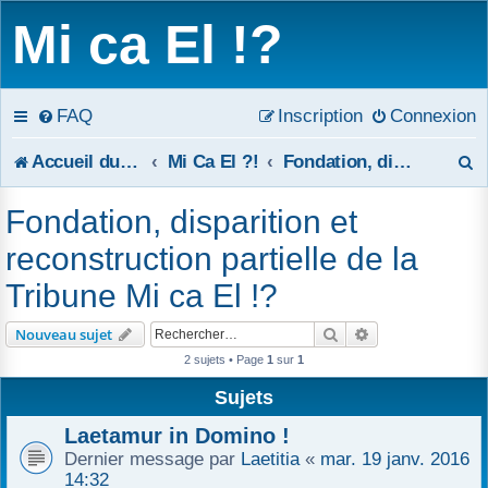
Mi ca El !?
FAQ
Inscription
Connexion
R
Accueil du forum
Mi Ca El ?!
Fondation, disparition et reconstruction partielle de la Tribune Mi ca El !?
e
Fondation, disparition et
c
reconstruction partielle de la
h
Tribune Mi ca El !?
e
Rechercher
Recherche avanc
Nouveau sujet
r
2 sujets • Page
1
sur
1
c
Sujets
Laetamur in Domino !
h
Dernier message par
Laetitia
«
mar. 19 janv. 2016
e
14:32