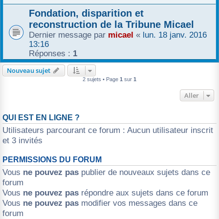
r
Fondation, disparition et
reconstruction de la Tribune Micael
Dernier message par
micael
«
lun. 18 janv. 2016
13:16
Réponses :
1
Nouveau sujet
2 sujets • Page
1
sur
1
Aller
QUI EST EN LIGNE ?
Utilisateurs parcourant ce forum : Aucun utilisateur inscrit
et 3 invités
PERMISSIONS DU FORUM
Vous
ne pouvez pas
publier de nouveaux sujets dans ce
forum
Vous
ne pouvez pas
répondre aux sujets dans ce forum
Vous
ne pouvez pas
modifier vos messages dans ce
forum