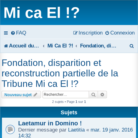
Mi ca El !?
FAQ
Inscription
Connexion
R
Accueil du forum
Mi Ca El ?!
Fondation, disparition et reconstruction partielle de la Tribune Mi ca El !?
e
Fondation, disparition et
c
reconstruction partielle de la
h
Tribune Mi ca El !?
e
Rechercher
Recherche avanc
Nouveau sujet
r
2 sujets • Page
1
sur
1
c
Sujets
Laetamur in Domino !
h
Dernier message par
Laetitia
«
mar. 19 janv. 2016
e
14:32