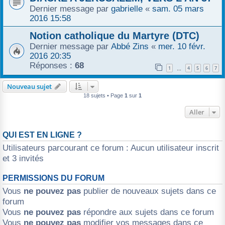
Dernier message par
gabrielle
«
sam. 05 mars
2016 15:58
Notion catholique du Martyre (DTC)
Dernier message par
Abbé Zins
«
mer. 10 févr.
2016 20:35
Réponses :
68
1
4
5
6
7
…
Nouveau sujet
18 sujets • Page
1
sur
1
Aller
QUI EST EN LIGNE ?
Utilisateurs parcourant ce forum : Aucun utilisateur inscrit
et 3 invités
PERMISSIONS DU FORUM
Vous
ne pouvez pas
publier de nouveaux sujets dans ce
forum
Vous
ne pouvez pas
répondre aux sujets dans ce forum
Vous
ne pouvez pas
modifier vos messages dans ce