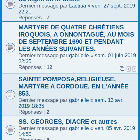
Dernier message par
Laetitia
«
ven. 27 sept. 2019
r
22:21
Réponses :
7
MARTYRE DE QUATRE CHRÉTIENS
IROQUOIS, A ONNONTAGUÉ, AU MOIS
DE SEPTEMBRE 1690 ET PENDANT
LES ANNÉES SUIVANTES.
Dernier message par
gabrielle
«
sam. 01 juin 2019
22:35
Réponses :
12
1
2
SAINTE POMPOSA,RELIGIEUSE,
MARTYRE A CORDOUE, EN L'ANNÉE
853.
Dernier message par
gabrielle
«
sam. 13 avr.
2019 18:35
Réponses :
2
SS. GEORGES, DIACRE et autres
Dernier message par
gabrielle
«
ven. 05 avr. 2019
14:50