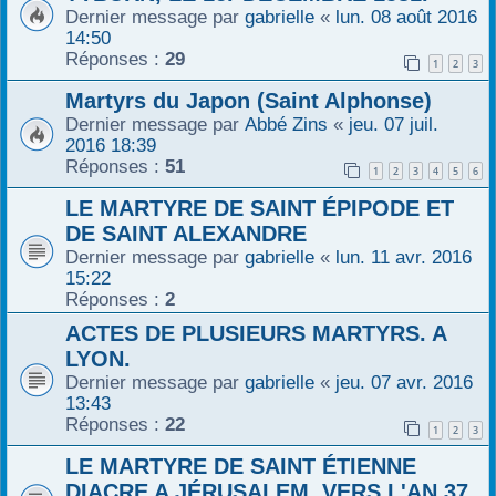
Dernier message par
gabrielle
«
lun. 08 août 2016
14:50
Réponses :
29
1
2
3
Martyrs du Japon (Saint Alphonse)
Dernier message par
Abbé Zins
«
jeu. 07 juil.
2016 18:39
Réponses :
51
1
2
3
4
5
6
LE MARTYRE DE SAINT ÉPIPODE ET
DE SAINT ALEXANDRE
Dernier message par
gabrielle
«
lun. 11 avr. 2016
15:22
Réponses :
2
ACTES DE PLUSIEURS MARTYRS. A
LYON.
Dernier message par
gabrielle
«
jeu. 07 avr. 2016
13:43
Réponses :
22
1
2
3
LE MARTYRE DE SAINT ÉTIENNE
DIACRE A JÉRUSALEM, VERS L'AN 37