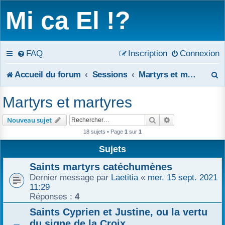
Mi ca El !?
FAQ
Inscription
Connexion
R
Accueil du forum
Sessions
Martyrs et martyres
e
Martyrs et martyres
c
Rechercher
Recherche avanc
Nouveau sujet
h
18 sujets • Page
1
sur
1
e
Sujets
r
Saints martyrs catéchumènes
Dernier message par
Laetitia
«
mer. 15 sept. 2021
c
11:29
Réponses :
4
h
Saints Cyprien et Justine, ou la vertu
e
du signe de la Croix.