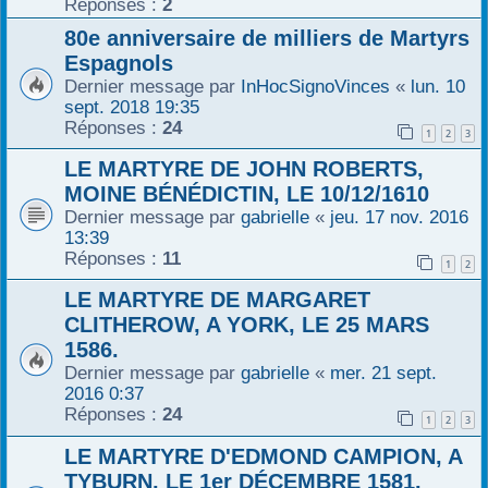
Réponses :
2
80e anniversaire de milliers de Martyrs
Espagnols
Dernier message par
InHocSignoVinces
«
lun. 10
sept. 2018 19:35
Réponses :
24
1
2
3
LE MARTYRE DE JOHN ROBERTS,
MOINE BÉNÉDICTIN, LE 10/12/1610
Dernier message par
gabrielle
«
jeu. 17 nov. 2016
13:39
Réponses :
11
1
2
LE MARTYRE DE MARGARET
CLITHEROW, A YORK, LE 25 MARS
1586.
Dernier message par
gabrielle
«
mer. 21 sept.
2016 0:37
Réponses :
24
1
2
3
LE MARTYRE D'EDMOND CAMPION, A
TYBURN, LE 1er DÉCEMBRE 1581.