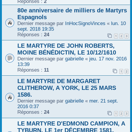
Réponses :
2
80e anniversaire de milliers de Martyrs
Espagnols
Dernier message par
InHocSignoVinces
«
lun. 10
sept. 2018 19:35
Réponses :
24
1
2
3
LE MARTYRE DE JOHN ROBERTS,
MOINE BÉNÉDICTIN, LE 10/12/1610
Dernier message par
gabrielle
«
jeu. 17 nov. 2016
13:39
Réponses :
11
1
2
LE MARTYRE DE MARGARET
CLITHEROW, A YORK, LE 25 MARS
1586.
Dernier message par
gabrielle
«
mer. 21 sept.
2016 0:37
Réponses :
24
1
2
3
LE MARTYRE D'EDMOND CAMPION, A
TYBURN, LE 1er DÉCEMBRE 1581.