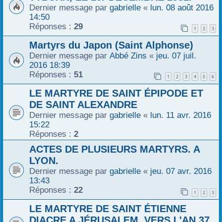
Dernier message par
gabrielle
«
lun. 08 août 2016
14:50
Réponses :
29
1
2
3
Martyrs du Japon (Saint Alphonse)
Dernier message par
Abbé Zins
«
jeu. 07 juil.
2016 18:39
Réponses :
51
1
2
3
4
5
6
LE MARTYRE DE SAINT ÉPIPODE ET
DE SAINT ALEXANDRE
Dernier message par
gabrielle
«
lun. 11 avr. 2016
15:22
Réponses :
2
ACTES DE PLUSIEURS MARTYRS. A
LYON.
Dernier message par
gabrielle
«
jeu. 07 avr. 2016
13:43
Réponses :
22
1
2
3
LE MARTYRE DE SAINT ÉTIENNE
DIACRE A JÉRUSALEM, VERS L'AN 37