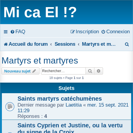
Mi ca El !?
FAQ
Inscription
Connexion
R
Accueil du forum
Sessions
Martyrs et martyres
e
Martyrs et martyres
c
Rechercher
Recherche avanc
Nouveau sujet
h
18 sujets • Page
1
sur
1
e
Sujets
r
Saints martyrs catéchumènes
Dernier message par
Laetitia
«
mer. 15 sept. 2021
c
11:29
Réponses :
4
h
Saints Cyprien et Justine, ou la vertu
e
du signe de la Croix.