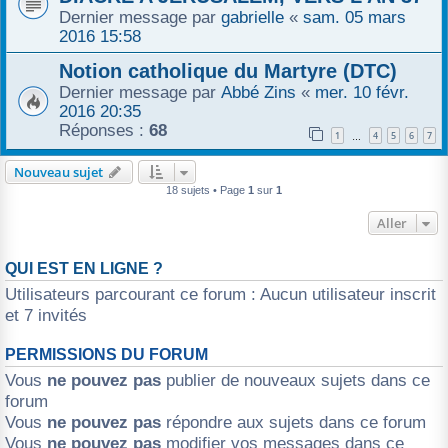
Dernier message par
gabrielle
«
sam. 05 mars
2016 15:58
Notion catholique du Martyre (DTC)
Dernier message par
Abbé Zins
«
mer. 10 févr.
2016 20:35
Réponses :
68
1
4
5
6
7
…
Nouveau sujet
18 sujets • Page
1
sur
1
Aller
QUI EST EN LIGNE ?
Utilisateurs parcourant ce forum : Aucun utilisateur inscrit
et 7 invités
PERMISSIONS DU FORUM
Vous
ne pouvez pas
publier de nouveaux sujets dans ce
forum
Vous
ne pouvez pas
répondre aux sujets dans ce forum
Vous
ne pouvez pas
modifier vos messages dans ce