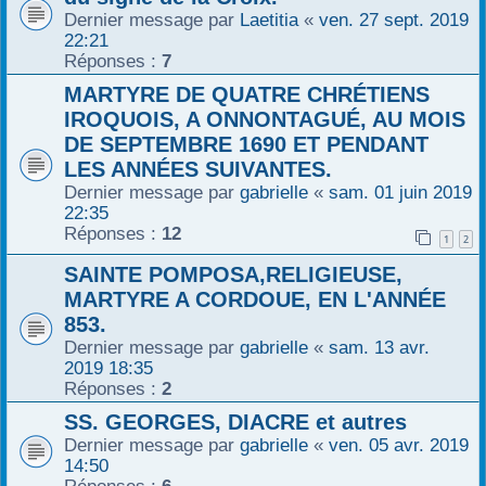
Dernier message par
Laetitia
«
ven. 27 sept. 2019
r
22:21
Réponses :
7
MARTYRE DE QUATRE CHRÉTIENS
IROQUOIS, A ONNONTAGUÉ, AU MOIS
DE SEPTEMBRE 1690 ET PENDANT
LES ANNÉES SUIVANTES.
Dernier message par
gabrielle
«
sam. 01 juin 2019
22:35
Réponses :
12
1
2
SAINTE POMPOSA,RELIGIEUSE,
MARTYRE A CORDOUE, EN L'ANNÉE
853.
Dernier message par
gabrielle
«
sam. 13 avr.
2019 18:35
Réponses :
2
SS. GEORGES, DIACRE et autres
Dernier message par
gabrielle
«
ven. 05 avr. 2019
14:50