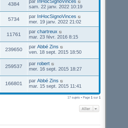
par
InHocSignoVinces
4384
sam. 22 janv. 2022 10:19
par
InHocSignoVinces
5734
mer. 19 janv. 2022 21:02
par
chartreux
11761
mar. 23 févr. 2016 8:15
par
Abbé Zins
239650
ven. 18 sept. 2015 18:50
par
robert
259537
mer. 16 sept. 2015 18:27
par
Abbé Zins
166801
mar. 15 sept. 2015 11:41
17 sujets • Page
1
sur
1
Aller