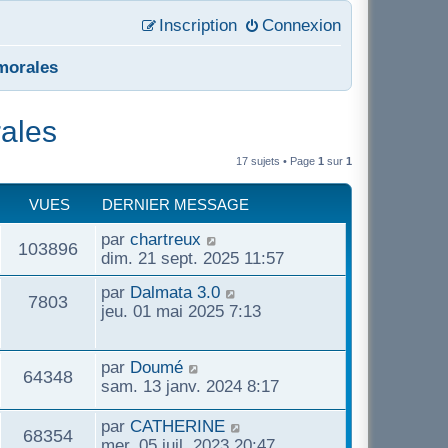
Inscription
Connexion
 morales
rales
17 sujets • Page
1
sur
1
VUES
DERNIER MESSAGE
par
chartreux
103896
dim. 21 sept. 2025 11:57
par
Dalmata 3.0
7803
jeu. 01 mai 2025 7:13
par
Doumé
64348
sam. 13 janv. 2024 8:17
par
CATHERINE
68354
mer. 05 juil. 2023 20:47