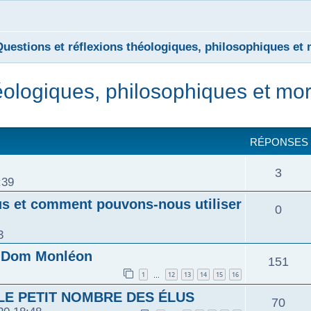
Questions et réflexions théologiques, philosophiques et
héologiques, philosophiques et mo
cher
cherche avancée
RÉPONSES
3
:39
s et comment pouvons-nous utiliser
0
3
de Dom Monléon
151
1
12
13
14
15
16
…
LE PETIT NOMBRE DES ÉLUS
70