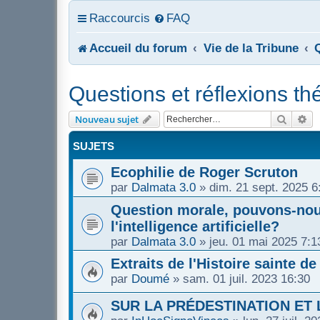
Raccourcis
FAQ
Accueil du forum
Vie de la Tribune
Questions et réflexions t
Recher
Re
Nouveau sujet
SUJETS
Ecophilie de Roger Scruton
par
Dalmata 3.0
»
dim. 21 sept. 2025 6
Question morale, pouvons-nou
l'intelligence artificielle?
par
Dalmata 3.0
»
jeu. 01 mai 2025 7:1
Extraits de l'Histoire sainte 
par
Doumé
»
sam. 01 juil. 2023 16:30
SUR LA PRÉDESTINATION ET 