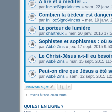
A lire et à méditer ...
par
InHocSignoVinces
»
sam. 22 janv.
Combien la tiédeur est danger
par
InHocSignoVinces
»
mer. 19 janv. 
Le porteur de lumière
par
chartreux
»
mer. 20 janv. 2016 17:
Sophistes et sophismes : où se
par
Abbé Zins
»
jeu. 17 sept. 2015 9:50
Le Christ-Jésus a-t-Il eu besoi
par
Abbé Zins
»
mar. 15 sept. 2015 11:
Peut-on dire que Jésus a été 
par
Abbé Zins
»
sam. 12 sept. 2015 12
Nouveau sujet
Revenir à l’accueil du forum
QUI EST EN LIGNE ?