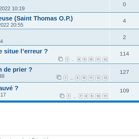
0
 2022 10:19
euse (Saint Thomas O.P.)
4
2022 20:55
2
54
 situe l’erreur ?
114
1
8
9
10
11
12
…
n de prier ?
127
48
1
9
10
11
12
13
…
sauvé ?
109
:17
1
7
8
9
10
11
…