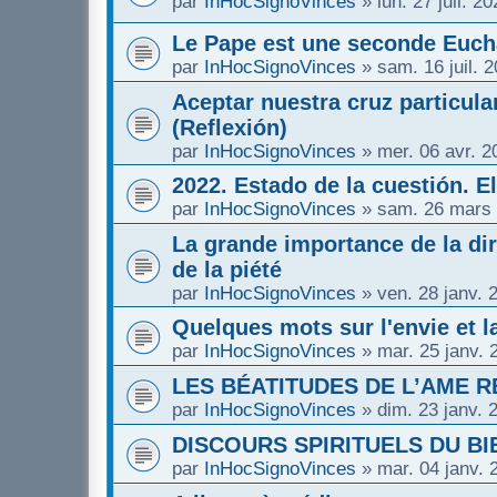
par
InHocSignoVinces
»
lun. 27 juil. 2
Le Pape est une seconde Eucha
par
InHocSignoVinces
»
sam. 16 juil. 
Aceptar nuestra cruz particula
(Reflexión)
par
InHocSignoVinces
»
mer. 06 avr. 2
2022. Estado de la cuestión. E
par
InHocSignoVinces
»
sam. 26 mars 
La grande importance de la dir
de la piété
par
InHocSignoVinces
»
ven. 28 janv. 
Quelques mots sur l'envie et la
par
InHocSignoVinces
»
mar. 25 janv. 
LES BÉATITUDES DE L’AME R
par
InHocSignoVinces
»
dim. 23 janv. 
DISCOURS SPIRITUELS DU BI
par
InHocSignoVinces
»
mar. 04 janv. 