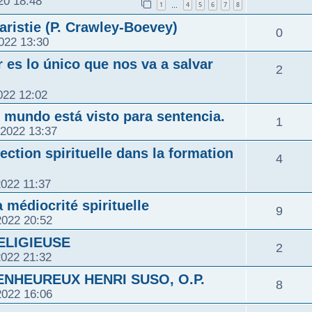
020 18:48
1
4
5
6
7
8
…
ristie (P. Crawley-Boevey)
0
2022 13:30
r es lo único que nos va a salvar
2
022 12:02
l mundo está visto para sentencia.
1
2022 13:37
ection spirituelle dans la formation
4
2022 11:37
 médiocrité spirituelle
9
2022 20:52
ELIGIEUSE
2
2022 21:32
ENHEUREUX HENRI SUSO, O.P.
8
2022 16:06