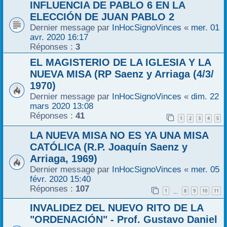
INFLUENCIA DE PABLO 6 EN LA
ELECCIÓN DE JUAN PABLO 2
Dernier message par
InHocSignoVinces
«
mer. 01
avr. 2020 16:17
Réponses :
3
EL MAGISTERIO DE LA IGLESIA Y LA
NUEVA MISA (RP Saenz y Arriaga (4/3/
1970)
Dernier message par
InHocSignoVinces
«
dim. 22
mars 2020 13:08
Réponses :
41
1
2
3
4
5
LA NUEVA MISA NO ES YA UNA MISA
CATÓLICA (R.P. Joaquín Saenz y
Arriaga, 1969)
Dernier message par
InHocSignoVinces
«
mer. 05
févr. 2020 15:40
Réponses :
107
1
8
9
10
11
…
INVALIDEZ DEL NUEVO RITO DE LA
"ORDENACIÓN" - Prof. Gustavo Daniel