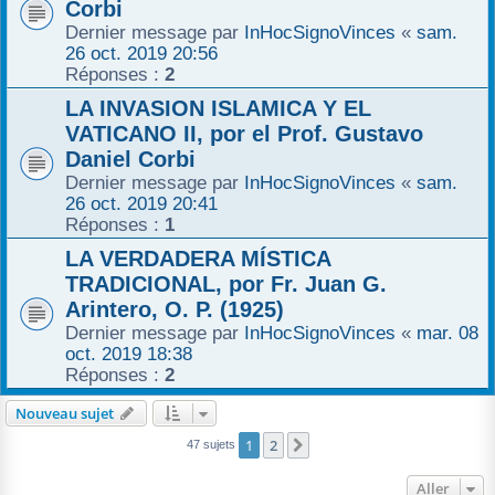
Corbi
Dernier message par
InHocSignoVinces
«
sam.
26 oct. 2019 20:56
Réponses :
2
LA INVASION ISLAMICA Y EL
VATICANO II, por el Prof. Gustavo
Daniel Corbi
Dernier message par
InHocSignoVinces
«
sam.
26 oct. 2019 20:41
Réponses :
1
LA VERDADERA MÍSTICA
TRADICIONAL, por Fr. Juan G.
Arintero, O. P. (1925)
Dernier message par
InHocSignoVinces
«
mar. 08
oct. 2019 18:38
Réponses :
2
Nouveau sujet
1
2
Suivant
47 sujets
Aller