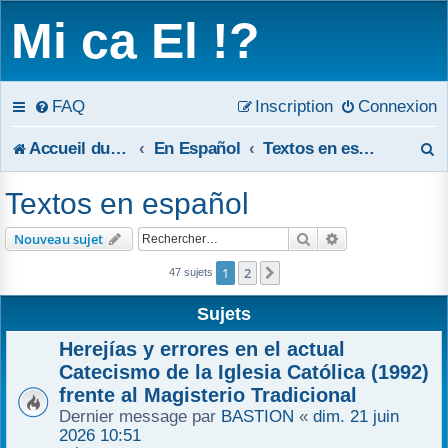
Mi ca El !?
FAQ
Inscription
Connexion
R
Accueil du forum
En Español
Textos en español
e
Textos en español
c
Rechercher
Recherche avanc
Nouveau sujet
h
1
2
Suivant
47 sujets
e
Sujets
r
Herejías y errores en el actual
c
Catecismo de la Iglesia Católica (1992)
frente al Magisterio Tradicional
h
Dernier message par
BASTION
«
dim. 21 juin
2026 10:51
e