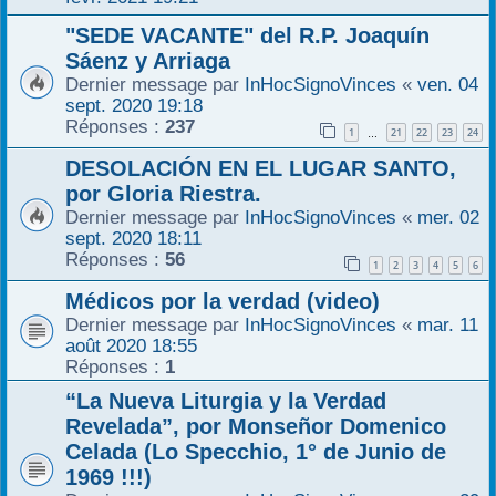
"SEDE VACANTE" del R.P. Joaquín
Sáenz y Arriaga
Dernier message par
InHocSignoVinces
«
ven. 04
sept. 2020 19:18
Réponses :
237
1
21
22
23
24
…
DESOLACIÓN EN EL LUGAR SANTO,
por Gloria Riestra.
Dernier message par
InHocSignoVinces
«
mer. 02
sept. 2020 18:11
Réponses :
56
1
2
3
4
5
6
Médicos por la verdad (video)
Dernier message par
InHocSignoVinces
«
mar. 11
août 2020 18:55
Réponses :
1
“La Nueva Liturgia y la Verdad
Revelada”, por Monseñor Domenico
Celada (Lo Specchio, 1° de Junio de
1969 !!!)