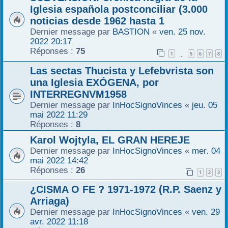
Iglesia española postconciliar (3.000
noticias desde 1962 hasta 1
Dernier message par
BASTION
«
ven. 25 nov.
2022 20:17
Réponses :
75
1
5
6
7
8
…
Las sectas Thucista y Lefebvrista son
una Iglesia EXÓGENA, por
INTERREGNVM1958
Dernier message par
InHocSignoVinces
«
jeu. 05
mai 2022 11:29
Réponses :
8
Karol Wojtyla, EL GRAN HEREJE
Dernier message par
InHocSignoVinces
«
mer. 04
mai 2022 14:42
Réponses :
26
1
2
3
¿CISMA O FE ? 1971-1972 (R.P. Saenz y
Arriaga)
Dernier message par
InHocSignoVinces
«
ven. 29
avr. 2022 11:18