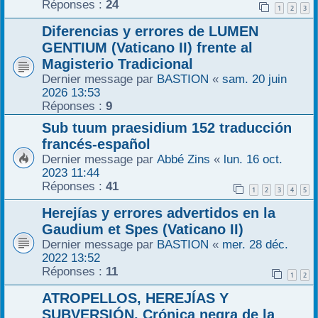
Réponses :
24
1
2
3
r
Diferencias y errores de LUMEN
GENTIUM (Vaticano II) frente al
Magisterio Tradicional
Dernier message par
BASTION
«
sam. 20 juin
2026 13:53
Réponses :
9
Sub tuum praesidium 152 traducción
francés-español
Dernier message par
Abbé Zins
«
lun. 16 oct.
2023 11:44
Réponses :
41
1
2
3
4
5
Herejías y errores advertidos en la
Gaudium et Spes (Vaticano II)
Dernier message par
BASTION
«
mer. 28 déc.
2022 13:52
Réponses :
11
1
2
ATROPELLOS, HEREJÍAS Y
SUBVERSIÓN. Crónica negra de la