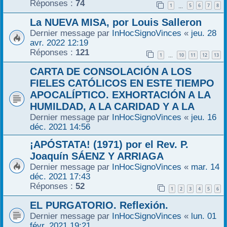
Réponses :
74
1
5
6
7
8
…
La NUEVA MISA, por Louis Salleron
Dernier message par
InHocSignoVinces
«
jeu. 28
avr. 2022 12:19
Réponses :
121
1
10
11
12
13
…
CARTA DE CONSOLACIÓN A LOS
FIELES CATÓLICOS EN ESTE TIEMPO
APOCALÍPTICO. EXHORTACIÓN A LA
HUMILDAD, A LA CARIDAD Y A LA
Dernier message par
InHocSignoVinces
«
jeu. 16
déc. 2021 14:56
¡APÓSTATA! (1971) por el Rev. P.
Joaquín SÁENZ Y ARRIAGA
Dernier message par
InHocSignoVinces
«
mar. 14
déc. 2021 17:43
Réponses :
52
1
2
3
4
5
6
EL PURGATORIO. Reflexión.
Dernier message par
InHocSignoVinces
«
lun. 01
févr. 2021 19:21