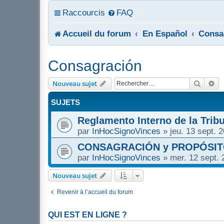
Raccourcis
FAQ
Accueil du forum
En Español
Consa
Consagración
Recher
Re
Nouveau sujet
SUJETS
Reglamento Interno de la Tribu
par
InHocSignoVinces
»
jeu. 13 sept. 
CONSAGRACIÓN y PROPÓSI
par
InHocSignoVinces
»
mer. 12 sept. 
Nouveau sujet
Revenir à l’accueil du forum
QUI EST EN LIGNE ?