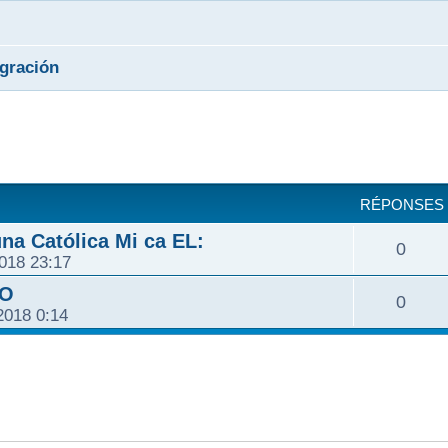
gración
cher
cherche avancée
RÉPONSES
na Católica Mi ca EL:
0
2018 23:17
TO
0
2018 0:14