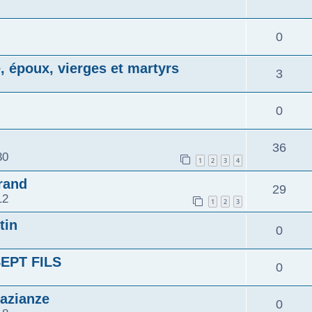
0
e, époux, vierges et martyrs
3
n
0
36
30
1
2
3
4
rand
29
12
1
2
3
tin
0
SEPT FILS
0
Nazianze
0