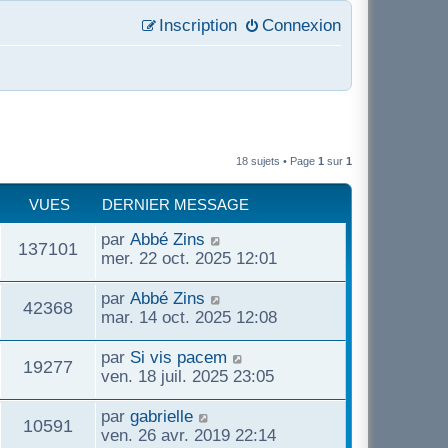
Inscription
Connexion
18 sujets • Page
1
sur
1
VUES
DERNIER MESSAGE
par
Abbé Zins
137101
mer. 22 oct. 2025 12:01
par
Abbé Zins
42368
mar. 14 oct. 2025 12:08
par
Si vis pacem
19277
ven. 18 juil. 2025 23:05
par
gabrielle
10591
ven. 26 avr. 2019 22:14