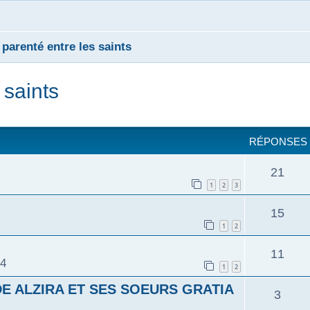
 parenté entre les saints
 saints
cher
cherche avancée
RÉPONSES
21
1
2
3
15
1
2
11
24
1
2
E ALZIRA ET SES SOEURS GRATIA
3