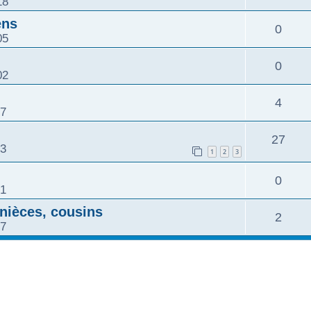
18
ens
0
05
0
02
4
27
27
33
1
2
3
0
21
 nièces, cousins
2
17