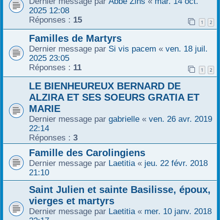
Dernier message par
Abbé Zins
«
mar. 14 oct.
2025 12:08
r
Réponses :
15
1
2
Familles de Martyrs
Dernier message par
Si vis pacem
«
ven. 18 juil.
2025 23:05
Réponses :
11
1
2
LE BIENHEUREUX BERNARD DE
ALZIRA ET SES SOEURS GRATIA ET
MARIE
Dernier message par
gabrielle
«
ven. 26 avr. 2019
22:14
Réponses :
3
Famille des Carolingiens
Dernier message par
Laetitia
«
jeu. 22 févr. 2018
21:10
Saint Julien et sainte Basilisse, époux,
vierges et martyrs
Dernier message par
Laetitia
«
mer. 10 janv. 2018