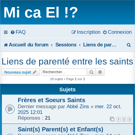
Mi ca El !?
FAQ
Inscription
Connexion
R
Accueil du forum
Sessions
Liens de parenté entre les saints
e
Liens de parenté entre les saints
c
Rechercher
Recherche avanc
Nouveau sujet
h
18 sujets • Page
1
sur
1
e
Sujets
r
Frères et Soeurs Saints
Dernier message par
Abbé Zins
«
mer. 22 oct.
c
2025 12:01
Réponses :
21
1
2
3
h
Saint(s) Parent(s) et Enfant(s)
e