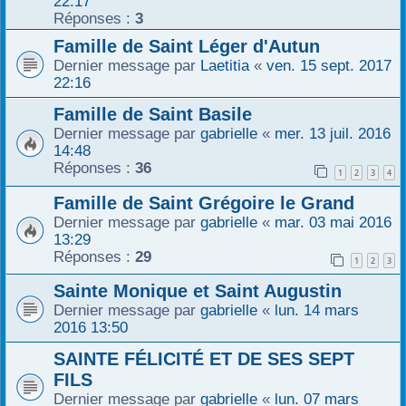
22:17
Réponses :
3
Famille de Saint Léger d'Autun
Dernier message par
Laetitia
«
ven. 15 sept. 2017
22:16
Famille de Saint Basile
Dernier message par
gabrielle
«
mer. 13 juil. 2016
14:48
Réponses :
36
1
2
3
4
Famille de Saint Grégoire le Grand
Dernier message par
gabrielle
«
mar. 03 mai 2016
13:29
Réponses :
29
1
2
3
Sainte Monique et Saint Augustin
Dernier message par
gabrielle
«
lun. 14 mars
2016 13:50
SAINTE FÉLICITÉ ET DE SES SEPT
FILS
Dernier message par
gabrielle
«
lun. 07 mars