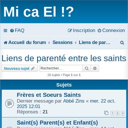
Mi ca El !?
FAQ
Inscription
Connexion
R
Accueil du forum
Sessions
Liens de parenté entre les saints
e
Liens de parenté entre les saints
c
Rechercher
Recherche avanc
Nouveau sujet
h
18 sujets • Page
1
sur
1
e
Sujets
r
Frères et Soeurs Saints
Dernier message par
Abbé Zins
«
mer. 22 oct.
c
2025 12:01
Réponses :
21
1
2
3
h
Saint(s) Parent(s) et Enfant(s)
e