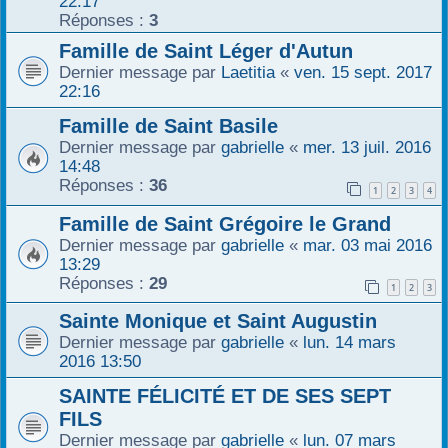
22:17
Réponses :
3
Famille de Saint Léger d'Autun
Dernier message par
Laetitia
«
ven. 15 sept. 2017
22:16
Famille de Saint Basile
Dernier message par
gabrielle
«
mer. 13 juil. 2016
14:48
Réponses :
36
1
2
3
4
Famille de Saint Grégoire le Grand
Dernier message par
gabrielle
«
mar. 03 mai 2016
13:29
Réponses :
29
1
2
3
Sainte Monique et Saint Augustin
Dernier message par
gabrielle
«
lun. 14 mars
2016 13:50
SAINTE FÉLICITÉ ET DE SES SEPT
FILS
Dernier message par
gabrielle
«
lun. 07 mars