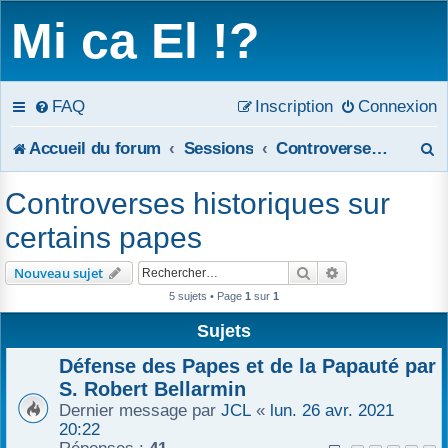
Mi ca El !?
FAQ
Inscription
Connexion
R
Accueil du forum
Sessions
Controverses historiques sur certains papes
e
Controverses historiques sur
c
certains papes
h
Rechercher
Recherche avanc
Nouveau sujet
e
5 sujets • Page
1
sur
1
r
Sujets
c
Défense des Papes et de la Papauté par
S. Robert Bellarmin
h
Dernier message par
JCL
«
lun. 26 avr. 2021
20:22
e