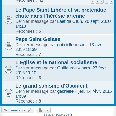
Réponses :
41
1
2
3
4
5
r
Le Pape Saint Libère et sa prétendue
chute dans l'hérésie arienne
Dernier message par
Laetitia
«
lun. 28 sept. 2020
14:18
Réponses :
5
Pape Saint Gélase
Dernier message par
gabrielle
«
sam. 13 avr.
2019 18:39
Réponses :
7
L'Eglise et le national-socialisme
Dernier message par
Guillaume
«
sam. 27 févr.
2016 11:10
Réponses :
3
Le grand schisme d'Occident
Dernier message par
gabrielle
«
jeu. 04 févr. 2016
14:39
Réponses :
8
Nouveau sujet
5 sujets • Page
1
sur
1