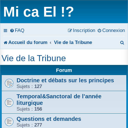
Mi ca El !?
FAQ
Inscription
Connexion
R
Accueil du forum
Vie de la Tribune
e
Vie de la Tribune
c
Forum
h
Doctrine et débats sur les principes
e
Sujets :
127
r
Temporal&Sanctoral de l'année
liturgique
c
Sujets :
156
h
Questions et demandes
e
Sujets :
277