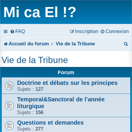
Mi ca El !?
FAQ
Inscription
Connexion
R
Accueil du forum
Vie de la Tribune
e
Vie de la Tribune
c
Forum
h
Doctrine et débats sur les principes
e
Sujets :
127
r
Temporal&Sanctoral de l'année
liturgique
c
Sujets :
156
h
Questions et demandes
e
Sujets :
277