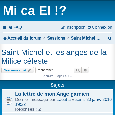
Mi ca El !?
FAQ
Inscription
Connexion
R
Accueil du forum
Sessions
Saint Michel et les anges de la Milice céleste
e
Saint Michel et les anges de la
c
Milice céleste
h
Rechercher
Recherche avanc
Nouveau sujet
e
2 sujets • Page
1
sur
1
r
Sujets
c
La lettre de mon Ange gardien
Dernier message par
Laetitia
«
sam. 30 janv. 2016
h
19:22
Réponses :
2
e