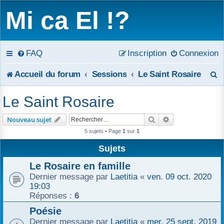
Mi ca El !?
FAQ
Inscription
Connexion
R
Accueil du forum
Sessions
Le Saint Rosaire
e
Le Saint Rosaire
c
Rechercher
Recherche avanc
Nouveau sujet
h
5 sujets • Page
1
sur
1
e
Sujets
r
Le Rosaire en famille
Dernier message par
Laetitia
«
ven. 09 oct. 2020
c
19:03
Réponses :
6
h
Poésie
e
Dernier message par
Laetitia
«
mer. 25 sept. 2019