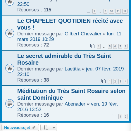
22:50
r
Réponses :
115
1
9
10
11
12
…
Le CHAPELET QUOTIDIEN récité avec
vous !
Dernier message par
Gilbert Chevalier
«
lun. 11
mars 2019 10:29
Réponses :
72
1
5
6
7
8
…
Le secret admirable du Très Saint
Rosaire
Dernier message par
Laetitia
«
jeu. 07 févr. 2019
22:10
Réponses :
38
1
2
3
4
Méditation du Très Saint Rosaire selon
saint Dominique
Dernier message par
Abenader
«
ven. 19 févr.
2016 13:52
Réponses :
16
1
2
Nouveau sujet