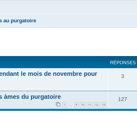
 au purgatoire
cher
cherche avancée
RÉPONSES
pendant le mois de novembre pour
3
es àmes du purgatoire
127
1
9
10
11
12
13
…