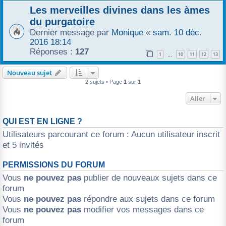
Les merveilles divines dans les àmes
r
du purgatoire
Dernier message par
Monique
«
sam. 10 déc.
2016 18:14
Réponses :
127
1
10
11
12
13
…
Nouveau sujet
2 sujets • Page
1
sur
1
Aller
QUI EST EN LIGNE ?
Utilisateurs parcourant ce forum : Aucun utilisateur inscrit
et 5 invités
PERMISSIONS DU FORUM
Vous
ne pouvez pas
publier de nouveaux sujets dans ce
forum
Vous
ne pouvez pas
répondre aux sujets dans ce forum
Vous
ne pouvez pas
modifier vos messages dans ce
forum