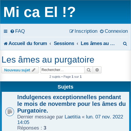
Mi ca El !?
FAQ
Inscription
Connexion
R
Accueil du forum
Sessions
Les âmes au purgatoire
e
Les âmes au purgatoire
c
Rechercher
Recherche avanc
Nouveau sujet
h
2 sujets • Page
1
sur
1
e
Sujets
r
Indulgences exceptionnelles pendant
le mois de novembre pour les âmes du
c
Purgatoire.
Dernier message par
Laetitia
«
lun. 07 nov. 2022
h
14:05
e
Réponses :
3